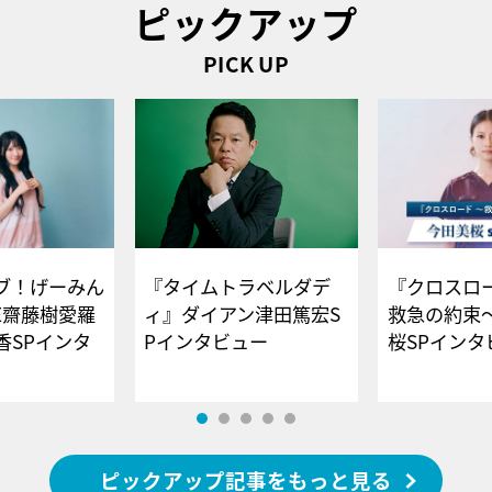
ピックアップ
PICK UP
ブ！げーみん
『タイムトラベルダデ
『クロスロー
E齋藤樹愛羅
ィ』ダイアン津田篤宏S
救急の約束
香SPインタ
Pインタビュー
桜SPイ
ピックアップ記事をもっと見る