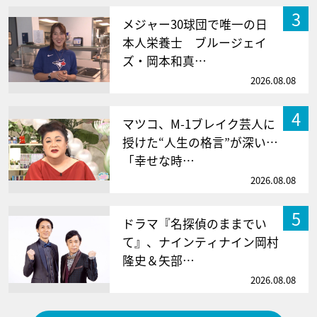
3
メジャー30球団で唯一の日
本人栄養士 ブルージェイ
ズ・岡本和真…
2026.08.08
4
マツコ、M-1ブレイク芸人に
授けた“人生の格言”が深い…
「幸せな時…
2026.08.08
5
ドラマ『名探偵のままでい
て』、ナインティナイン岡村
隆史＆矢部…
2026.08.08