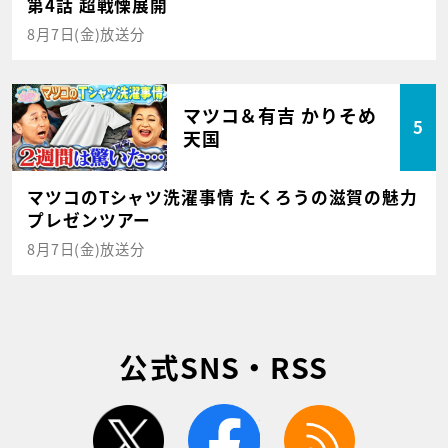
第4話 超戦慄展開
8月7日(金)放送分
マツコ＆有吉 かりそめ
5
天国
マツコのTシャツ洗濯事情 たくろうの滋賀の魅力
プレゼンツアー
8月7日(金)放送分
公式SNS・RSS
twitter
facebook
rss