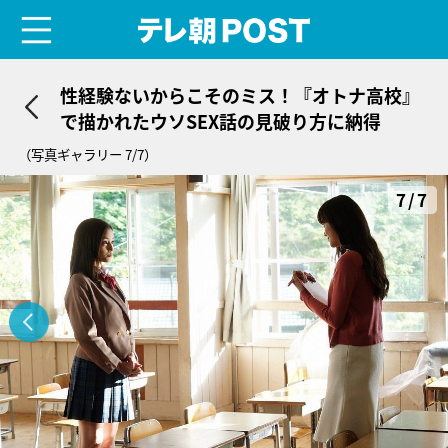
menu
テレ朝POST
性経験ないからこそのミス！『オトナ高校』
で描かれたウソSEX話の見破り方に納得
（写真ギャラリー 7/7）
7/7