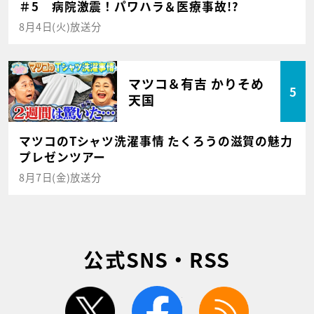
＃5 病院激震！パワハラ＆医療事故!?
8月4日(火)放送分
マツコ＆有吉 かりそめ
5
天国
マツコのTシャツ洗濯事情 たくろうの滋賀の魅力
プレゼンツアー
8月7日(金)放送分
公式SNS・RSS
twitter
facebook
rss