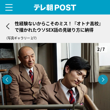
menu
テレ朝POST
性経験ないからこそのミス！『オトナ高校』
で描かれたウソSEX話の見破り方に納得
（写真ギャラリー 2/7）
2/7