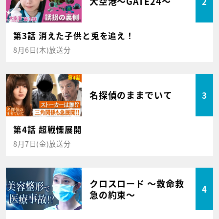
大空港～GATE24～
2
第3話 消えた子供と兎を追え！
8月6日(木)放送分
名探偵のままでいて
3
第4話 超戦慄展開
8月7日(金)放送分
クロスロード ～救命救
4
急の約束～