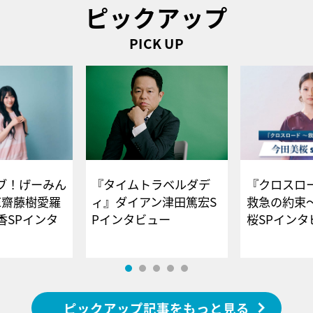
ピックアップ
PICK UP
ブ！げーみん
『タイムトラベルダデ
『クロスロー
E齋藤樹愛羅
ィ』ダイアン津田篤宏S
救急の約束
香SPインタ
Pインタビュー
桜SPイ
ピックアップ記事をもっと見る