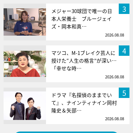
3
メジャー30球団で唯一の日
本人栄養士 ブルージェイ
ズ・岡本和真…
2026.08.08
4
マツコ、M-1ブレイク芸人に
授けた“人生の格言”が深い…
「幸せな時…
2026.08.08
5
ドラマ『名探偵のままでい
て』、ナインティナイン岡村
隆史＆矢部…
2026.08.08