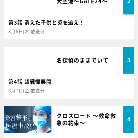
大空港～GATE24～
2
第3話 消えた子供と兎を追え！
8月6日(木)放送分
名探偵のままでいて
3
第4話 超戦慄展開
8月7日(金)放送分
クロスロード ～救命救
4
急の約束～