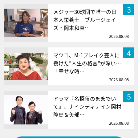
3
メジャー30球団で唯一の日
本人栄養士 ブルージェイ
ズ・岡本和真…
2026.08.08
4
マツコ、M-1ブレイク芸人に
授けた“人生の格言”が深い…
「幸せな時…
2026.08.08
5
ドラマ『名探偵のままでい
て』、ナインティナイン岡村
隆史＆矢部…
2026.08.08