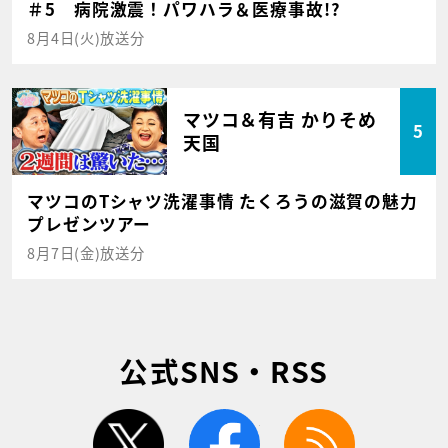
＃5 病院激震！パワハラ＆医療事故!?
8月4日(火)放送分
マツコ＆有吉 かりそめ
5
天国
マツコのTシャツ洗濯事情 たくろうの滋賀の魅力
プレゼンツアー
8月7日(金)放送分
公式SNS・RSS
twitter
facebook
rss