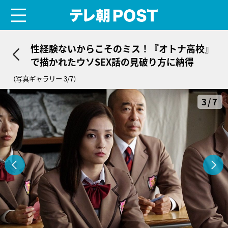
menu
テレ朝POST
性経験ないからこそのミス！『オトナ高校』
で描かれたウソSEX話の見破り方に納得
（写真ギャラリー 3/7）
3/7