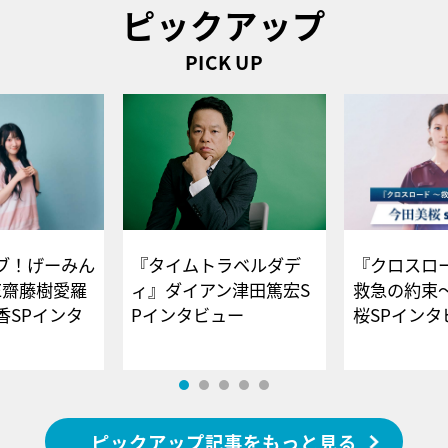
ピックアップ
PICK UP
ブ！げーみん
『タイムトラベルダデ
『クロスロー
E齋藤樹愛羅
ィ』ダイアン津田篤宏S
救急の約束
香SPインタ
Pインタビュー
桜SPイ
ピックアップ記事をもっと見る