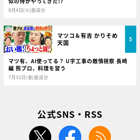
似の侍がやってきた!?
8月4日(火)放送分
マツコ＆有吉 かりそめ
5
天国
マツ有、AI使ってる？ U字工事の敵情視察 長崎
編 熊プロ、料理を習う
7月31日(金)放送分
公式SNS・RSS
twitter
facebook
rss