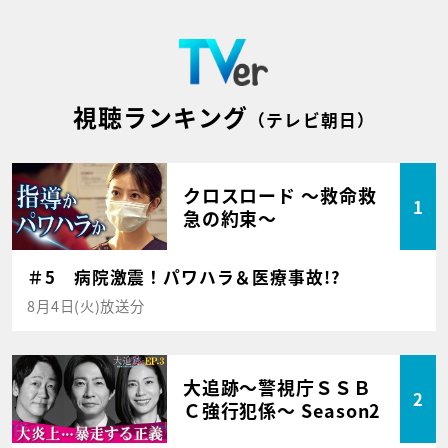
視聴ランキング
（テレビ朝日）
クロスロード ～救命救
1
急の約束～
＃5 病院激震！パワハラ＆医療事故!?
8月4日(火)放送分
大追跡～警視庁ＳＳＢ
2
Ｃ強行犯係～ Season2