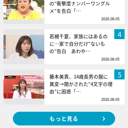
の“衝撃度ナンバーワングル
メ”を告白「…
2026.08.05
4
若槻千夏、家族にはあるの
に…家で自分だけ“ないも
の”告白 あわや…
2026.08.05
5
藤本美貴、14歳長男の服に
異変→聞かされた“4文字の理
由”に困惑「…
2026.08.05
もっと見る