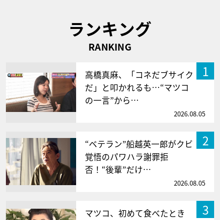
ランキング
RANKING
1
高橋真麻、「コネだブサイク
だ」と叩かれるも…“マツコ
の一言”から…
2026.08.05
2
“ベテラン”船越英一郎がクビ
覚悟のパワハラ謝罪拒
否！“後輩”だけ…
2026.08.05
3
マツコ、初めて食べたとき