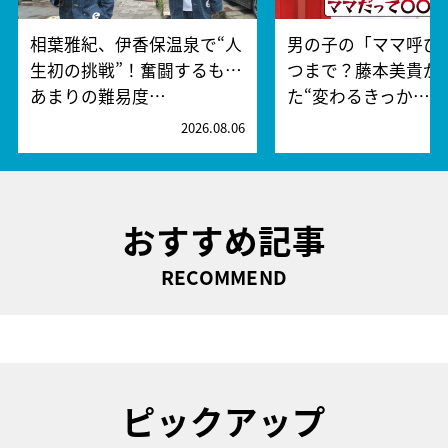
相葉雅紀、伊香保温泉で“人
男の子の「ママ呼び
生初の挑戦”！奮闘するも…
つまで？藤本美貴が
あまりの難易度…
た“変わるきっか…
2026.08.06
2
おすすめ記事
RECOMMEND
ピックアップ