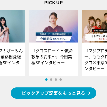
PICK UP
ブ！げーみん
『クロスロード ～救命
『マジプロ
E齋藤樹愛羅
救急の約束～』今田美
ー、ももク
香SPインタ
桜SPインタビュー
クロ×東京0
ンタビュー
ピックアップ記事をもっと見る