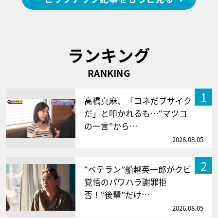
ランキング
RANKING
1
高橋真麻、「コネだブサイク
だ」と叩かれるも…“マツコ
の一言”から…
2026.08.05
2
“ベテラン”船越英一郎がクビ
覚悟のパワハラ謝罪拒
否！“後輩”だけ…
2026.08.05