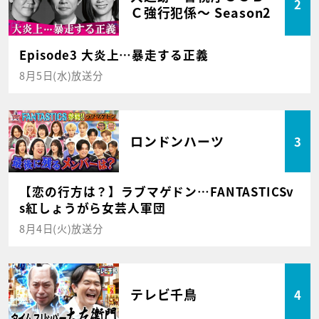
2
Ｃ強行犯係～ Season2
Episode3 大炎上…暴走する正義
8月5日(水)放送分
ロンドンハーツ
3
【恋の行方は？】ラブマゲドン…FANTASTICSv
s紅しょうがら女芸人軍団
8月4日(火)放送分
テレビ千鳥
4