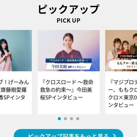
ピックアップ
PICK UP
ブ！げーみん
『クロスロード ～救命
『マジプロ
E齋藤樹愛羅
救急の約束～』今田美
ー、ももク
香SPインタ
桜SPインタビュー
クロ×東京0
ンタビュー
ピックアップ記事をもっと見る