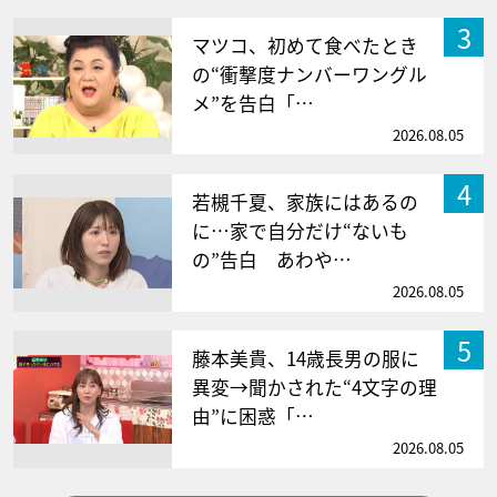
3
マツコ、初めて食べたとき
の“衝撃度ナンバーワングル
メ”を告白「…
2026.08.05
4
若槻千夏、家族にはあるの
に…家で自分だけ“ないも
の”告白 あわや…
2026.08.05
5
藤本美貴、14歳長男の服に
異変→聞かされた“4文字の理
由”に困惑「…
2026.08.05