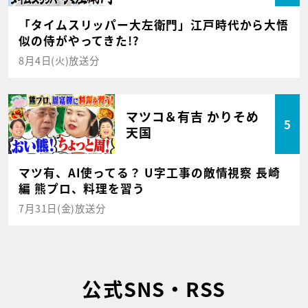
「タイムスリッパー大左衛門」江戸時代から大悟
似の侍がやってきた!?
8月4日(火)放送分
マツコ＆有吉 かりそめ
5
天国
マツ有、AI使ってる？ U字工事の敵情視察 長崎
編 熊プロ、料理を習う
7月31日(金)放送分
公式SNS・RSS