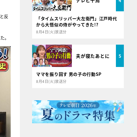
テレビ千鳥
4
」と反
「タイムスリッパー大左衛門」江戸時代
から大悟似の侍がやってきた!?
8月4日(火)放送分
せた。
夫が寝たあとに
5
ママを振り回す 男の子の行動SP
8月4日(火)放送分