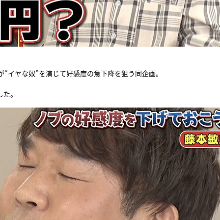
が“イヤな奴”を演じて好感度の急下降を狙う同企画。
した。