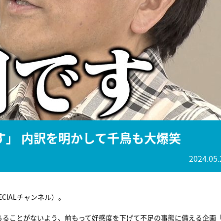
『アイ＝ラブ！げーみん
E齋藤樹愛羅＆佐々木舞
ビュー
す」 内訳を明かして千鳥も大爆笑
2024.05.
PECIALチャンネル）。
落ちることがないよう、前もって好感度を下げて不足の事態に備える企画