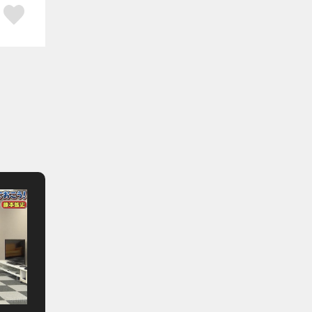
ア
はてブ
スキボタン