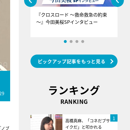
ぐ』＝LOV
『クロスロード ～救命救急の約束
『
香SPインタ
～』今田美桜SPインタビュー
ロ
ン
ピックアップ記事をもっと見る
ランキング
29
RANKING
1
高橋真麻、「コネだブサ
イクだ」と叩かれる
「ノブ