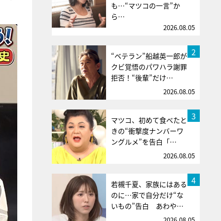
も…“マツコの一言”か
ら…
2026.08.05
2
“ベテラン”船越英一郎が
クビ覚悟のパワハラ謝罪
拒否！“後輩”だけ…
2026.08.05
3
マツコ、初めて食べたと
きの“衝撃度ナンバーワ
ングルメ”を告白「…
2026.08.05
4
若槻千夏、家族にはある
のに…家で自分だけ“な
いもの”告白 あわや…
2026.08.05