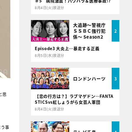
＃5 病院激震！パワハラ＆医療事故!?
8月4日(火)放送分
大追跡～警視庁
ＳＳＢＣ強行犯
2
係～ Season2
Episode3 大炎上…暴走する正義
8月5日(水)放送分
ロンドンハーツ
3
と思
【恋の行方は？】ラブマゲドン…FANTA
STICSvs紅しょうがら女芸人軍団
8月4日(火)放送分
まう事