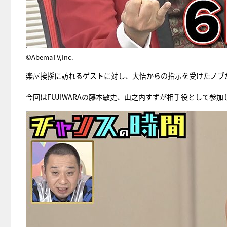
©AbemaTV,Inc.
楽屋挨拶に訪れるゲストに対し、大悟からの指示を受けたノブ
今回はFUJIWARAの藤本敏史、山之内すずが相手役として参加