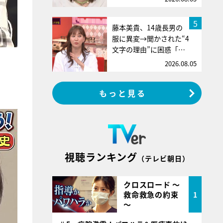
5
藤本美貴、14歳長男の
服に異変→聞かされた“4
文字の理由”に困惑「…
2026.08.05
もっと見る
視聴ランキング
（テレビ朝日）
クロスロード ～
救命救急の約束
1
～