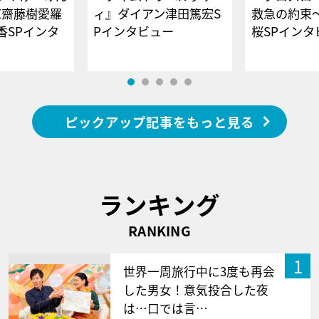
E齋藤樹愛羅
ィ』ダイアン津田篤宏S
救急の約束
香SPインタ
Pインタビュー
桜SPイ
ピックアップ記事をもっと見る
ランキング
RANKING
1
世界一周旅行中に3度も再会
した男女！意気投合した夜
は…口では言…