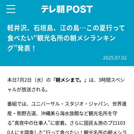
menu
テレ朝POST
軽井沢、石垣島、江の島…この夏行って
食べたい“観光名所の朝メシランキン
グ”発表！
2025.07.02
本日7月2日（水）の
『朝メシまで。』
は、3時間スペシ
ャルが放送される。
番組では、ユニバーサル・スタジオ・ジャパン、世界遺
産・熊野古道、沖縄美ら海水族館など観光名所を守
る“真夜中の仕事人”に密着。さらに国民＆旅のプロ103
0人に大調査した“行って食べたい！観光名所の朝メシラ