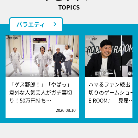
TOPICS
バラエティ
「ゲス野郎！」「やばっ」
ハマるファン続出！
意外な人気芸人がガチ裏切
切りのゲームショー『
り！50万円持ち…
E ROOM』 見届…
2026.08.10
2