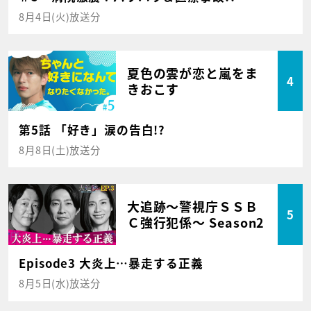
8月4日(火)放送分
夏色の雲が恋と嵐をま
4
きおこす
第5話 「好き」涙の告白!?
8月8日(土)放送分
大追跡～警視庁ＳＳＢ
5
Ｃ強行犯係～ Season2
Episode3 大炎上…暴走する正義
8月5日(水)放送分