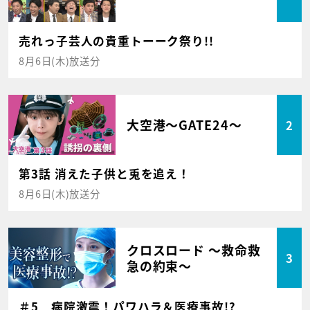
売れっ子芸人の貴重トーーク祭り!!
8月6日(木)放送分
大空港～GATE24～
2
第3話 消えた子供と兎を追え！
8月6日(木)放送分
クロスロード ～救命救
3
急の約束～
＃5 病院激震！パワハラ＆医療事故!?