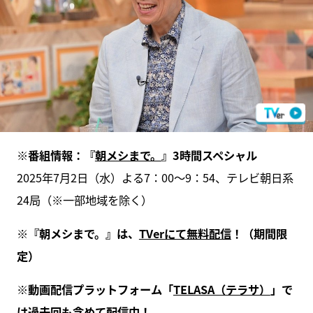
※番組情報：『
朝メシまで。
』3時間スペシャル
2025年7月2日（水）よる7：00～9：54、テレビ朝日系
24局（※一部地域を除く）
※『朝メシまで。』は、
TVerにて無料配信
！（期間限
定）
※動画配信プラットフォーム「
TELASA（テラサ）
」で
は過去回も含めて配信中！