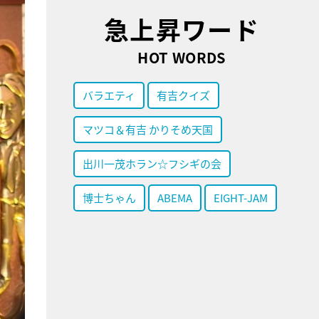
急上昇ワード
HOT WORDS
バラエティ
有吉クイズ
マツコ＆有吉 かりそめ天国
出川一茂ホラン☆フシギの会
博士ちゃん
ABEMA
EIGHT-JAM