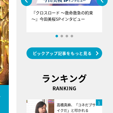
ぐ』＝LOV
『クロスロード ～救命救急の約束
『
香SPインタ
～』今田美桜SPインタビュー
ロ
ン
ピックアップ記事をもっと見る
ランキング
RANKING
え
1
高橋真麻、「コネだブサ
イクだ」と叩かれる