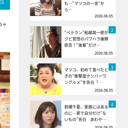
01
も…“マツコの一言”か
ら…
2026.08.05
ちゃ
2
“ベテラン”船越英一郎が
クビ覚悟のパワハラ謝罪
拒否！“後輩”だけ…
2026.08.05
3
マツコ、初めて食べたと
きの“衝撃度ナンバーワ
ングルメ”を告白「…
2026.08.05
4
若槻千夏、家族にはある
のに…家で自分だけ“な
いもの”告白 あわや…
2026.08.05