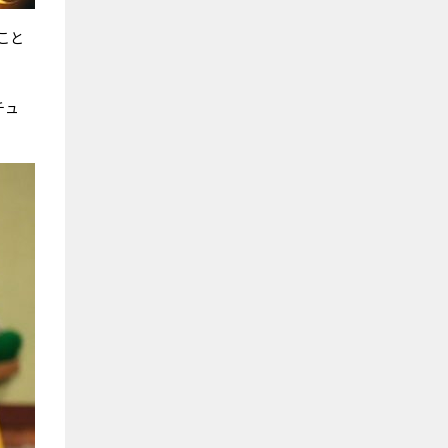
こと
チュ