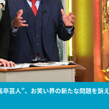
『アイ＝ラブ！げーみん
E齋藤樹愛羅＆佐々木舞
ビュー
高卒芸人”、お笑い界の新たな問題を訴