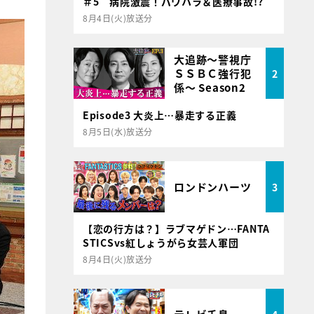
＃5 病院激震！パワハラ＆医療事故!?
8月4日(火)放送分
大追跡～警視庁
ＳＳＢＣ強行犯
2
係～ Season2
Episode3 大炎上…暴走する正義
8月5日(水)放送分
ロンドンハーツ
3
【恋の行方は？】ラブマゲドン…FANTA
STICSvs紅しょうがら女芸人軍団
8月4日(火)放送分