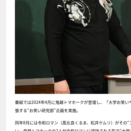
番組では2024年4月に鬼越トマホークが登壇し、「大学お笑
張する“お笑い研究部”企画を実施。
同年8月には令和ロマン（髙比良くるま、松井ケムリ）がその“
い、鬼越トマホークの2人が令和ロマンに論破される形で“大学