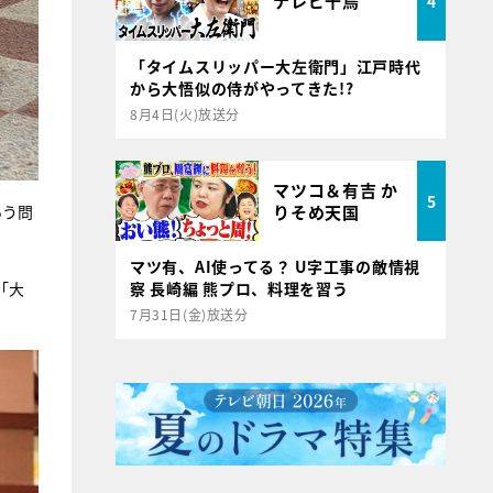
テレビ千鳥
4
「タイムスリッパー大左衛門」江戸時代
から大悟似の侍がやってきた!?
8月4日(火)放送分
マツコ＆有吉 か
5
りそめ天国
いう問
マツ有、AI使ってる？ U字工事の敵情視
「大
察 長崎編 熊プロ、料理を習う
7月31日(金)放送分