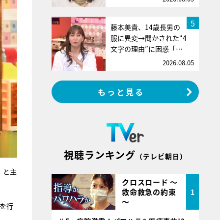
5
藤本美貴、14歳長男の
服に異変→聞かされた“4
文字の理由”に困惑「…
2026.08.05
もっと見る
視聴ランキング
（テレビ朝日）
」と主
クロスロード ～
救命救急の約束
1
～
」を行