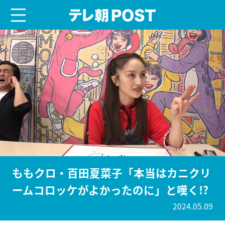
menu
テレ朝POST
ももクロ・百田夏菜子「本当はカニクリ
ームコロッケがよかったのに」と嘆く!?
2024.05.09