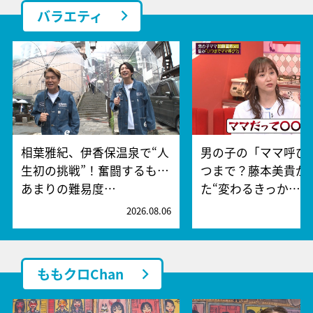
バラエティ
相葉雅紀、伊香保温泉で“人
男の子の「ママ呼び
生初の挑戦”！奮闘するも…
つまで？藤本美貴が
あまりの難易度…
た“変わるきっか…
2026.08.06
2
ももクロChan