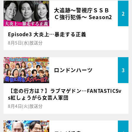
大追跡～警視庁ＳＳＢ
2
Ｃ強行犯係～ Season2
Episode3 大炎上…暴走する正義
8月5日(水)放送分
ロンドンハーツ
3
【恋の行方は？】ラブマゲドン…FANTASTICSv
s紅しょうがら女芸人軍団
8月4日(火)放送分