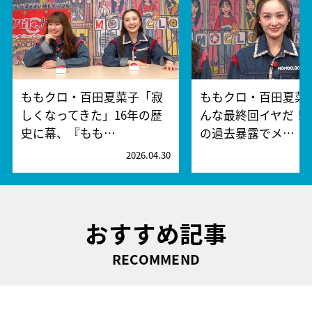
ももクロ・百田夏菜子「寂
ももクロ・百田夏菜
しくなってきた」16年の歴
んな最終回イヤだ！
史に幕、『もも…
の過去暴露でメ…
2026.04.30
2
おすすめ記事
RECOMMEND