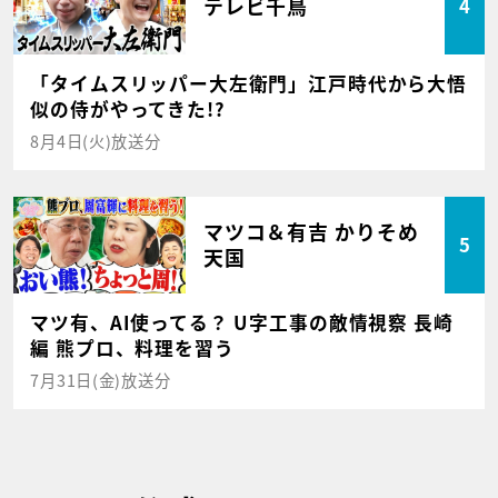
テレビ千鳥
4
「タイムスリッパー大左衛門」江戸時代から大悟
似の侍がやってきた!?
8月4日(火)放送分
マツコ＆有吉 かりそめ
5
天国
マツ有、AI使ってる？ U字工事の敵情視察 長崎
編 熊プロ、料理を習う
7月31日(金)放送分