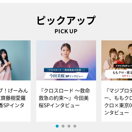
ピックアップ
PICK UP
ブ！げーみん
『クロスロード ～救命
『マジプロ
E齋藤樹愛羅
救急の約束～』今田美
ー、ももク
香SPインタ
桜SPインタビュー
クロ×東京0
ンタビュー