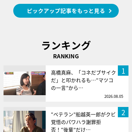
ピックアップ記事をもっと見る
ランキング
RANKING
1
高橋真麻、「コネだブサイク
だ」と叩かれるも…“マツコ
の一言”から…
2026.08.05
2
“ベテラン”船越英一郎がクビ
覚悟のパワハラ謝罪拒
否！“後輩”だけ…