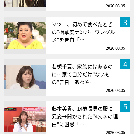
2026.08.05
3
マツコ、初めて食べたとき
の“衝撃度ナンバーワングル
メ”を告白「…
2026.08.05
4
若槻千夏、家族にはあるの
に…家で自分だけ“ないも
の”告白 あわや…
2026.08.05
5
藤本美貴、14歳長男の服に
異変→聞かされた“4文字の理
由”に困惑「…
2026.08.05