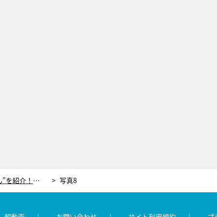
山本雪乃アナ、7カ月の“赤ちゃん”を紹介！「マイペースで、元気いっぱい」
写真8
レ朝動画
お問い合わせ
サイト利用規約
プ