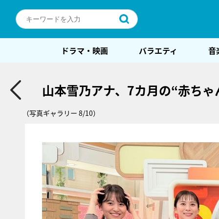
ドラマ・映画
バラエティ
音
山本雪乃アナ、7カ月の“赤ちゃ
（写真ギャラリー 8/10）