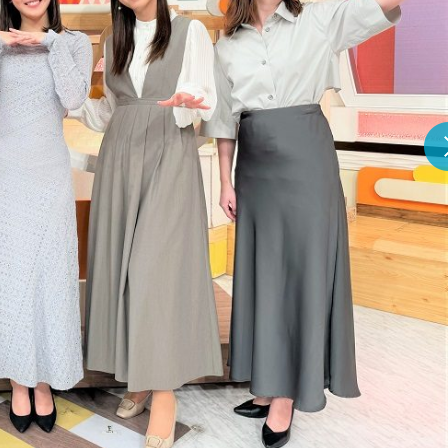
『アイ＝ラブ！げーみん
E齋藤樹愛羅＆佐々木舞
ビュー