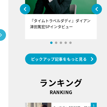
ぐ』＝LOV
『タイムトラベルダディ』ダイアン
『
香SPインタ
津田篤宏SPインタビュー
～
ピックアップ記事をもっと見る
ランキング
RANKING
1