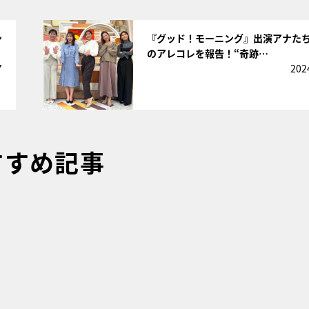
サムネイル
ン
『グッド！モーニング』出演アナた
のアレコレを報告！“奇跡…
7
202
すすめ記事