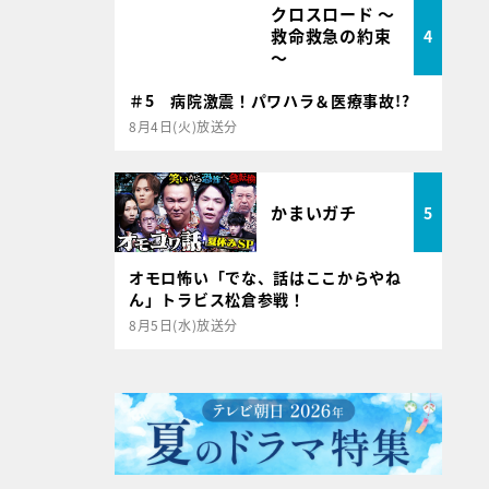
クロスロード ～
救命救急の約束
4
～
＃5 病院激震！パワハラ＆医療事故!?
8月4日(火)放送分
かまいガチ
5
オモロ怖い「でな、話はここからやね
ん」トラビス松倉参戦！
8月5日(水)放送分