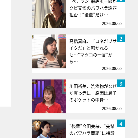
“ベテラン”船越英一郎が
クビ覚悟のパワハラ謝罪
拒否！“後輩”だけ…
2026.08.05
2
高橋真麻、「コネだブサ
イクだ」と叩かれる
も…“マツコの一言”か
ら…
2026.08.05
3
川田裕美、洗濯物がなぜ
か真っ赤に！原因は息子
のポケットの中身…
2026.08.05
4
“後輩”今田美桜、“先輩
のパワハラ問題”に持論