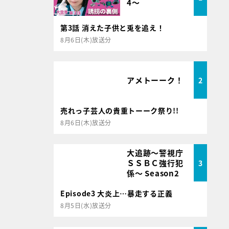
4～
第3話 消えた子供と兎を追え！
8月6日(木)放送分
アメトーーク！
2
売れっ子芸人の貴重トーーク祭り!!
8月6日(木)放送分
大追跡～警視庁
ＳＳＢＣ強行犯
3
係～ Season2
Episode3 大炎上…暴走する正義
8月5日(水)放送分