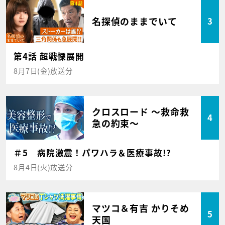
名探偵のままでいて
3
第4話 超戦慄展開
8月7日(金)放送分
クロスロード ～救命救
4
急の約束～
＃5 病院激震！パワハラ＆医療事故!?
8月4日(火)放送分
マツコ＆有吉 かりそめ
5
天国