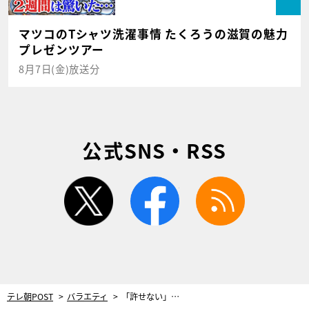
マツコのTシャツ洗濯事情 たくろうの滋賀の魅力
プレゼンツアー
8月7日(金)放送分
公式SNS・RSS
twitter
facebook
rss
テレ朝POST
バラエティ
「許せない」元プラス・マイナス兼光が“解散騒動の本音”を初告白！衝撃の裏側にMCタジタジ