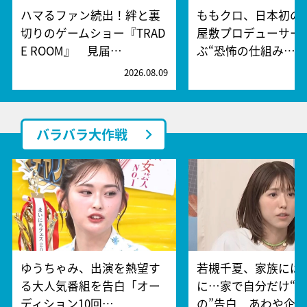
ハマるファン続出！絆と裏
ももクロ、日本初の
切りのゲームショー『TRAD
屋敷プロデューサー
E ROOM』 見届…
ぶ“恐怖の仕組み…
2026.08.09
2
バラバラ大作戦
ゆうちゃみ、出演を熱望す
若槻千夏、家族には
る大人気番組を告白「オー
に…家で自分だけ“
ディション10回…
の”告白 あわや企…