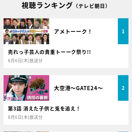
視聴ランキング
（テレビ朝日）
アメトーーク！
1
売れっ子芸人の貴重トーーク祭り!!
8月6日(木)放送分
大空港～GATE24～
2
第3話 消えた子供と兎を追え！
8月6日(木)放送分