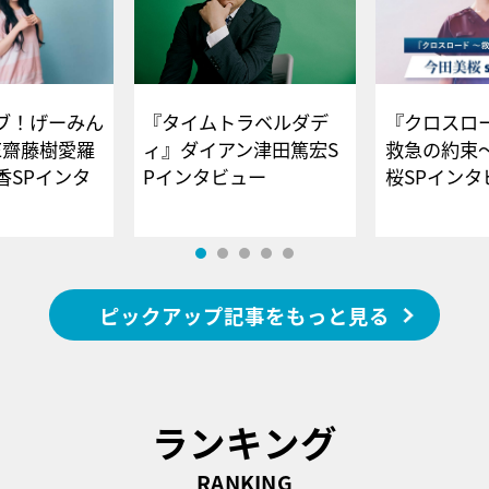
ブ！げーみん
『タイムトラベルダデ
『クロスロー
E齋藤樹愛羅
ィ』ダイアン津田篤宏S
救急の約束
香SPインタ
Pインタビュー
桜SPイ
ピックアップ記事をもっと見る
ランキング
RANKING