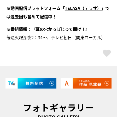
※動画配信プラットフォーム「
TELASA（テラサ）
」で
は過去回も含めて配信中！
※番組情報：『
耳の穴かっぽじって聞け！
』
毎週火曜深夜2：34～、テレビ朝日（関東ローカル）
ス
フォトギャラリー
PHOTO GALLERY