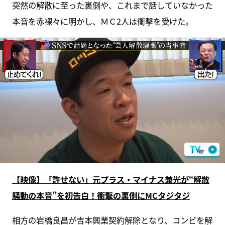
突然の解散に至った裏側や、これまで話していなかった
本音を赤裸々に明かし、ＭＣ2人は衝撃を受けた。
【映像】「許せない」元プラス・マイナス兼光が“解散
騒動の本音”を初告白！衝撃の裏側にMCタジタジ
相方の岩橋良昌が吉本興業契約解除となり、コンビを解