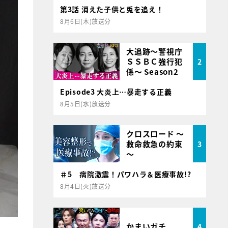
第3話 消えた子供と兎を追え！
8月6日(木)放送分
大追跡～警視庁
ＳＳＢＣ強行犯
2
係～ Season2
Episode3 大炎上…暴走する正義
8月5日(水)放送分
クロスロード ～
救命救急の約束
3
～
＃5 病院激震！パワハラ＆医療事故!?
8月4日(火)放送分
かまいガチ
4