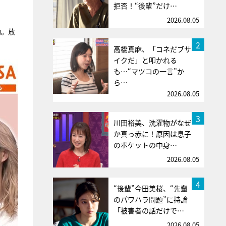
拒否！“後輩”だけ…
2026.08.05
動。放
2
高橋真麻、「コネだブサ
イクだ」と叩かれる
も…“マツコの一言”か
ら…
2026.08.05
3
川田裕美、洗濯物がなぜ
か真っ赤に！原因は息子
のポケットの中身…
2026.08.05
4
“後輩”今田美桜、“先輩
のパワハラ問題”に持論
「被害者の話だけで…
2026.08.05