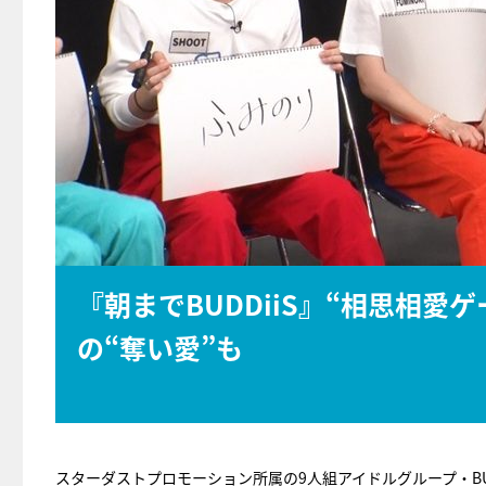
『朝までBUDDiiS』“相思相
の“奪い愛”も
スターダストプロモーション所属の9人組アイドルグループ・BU