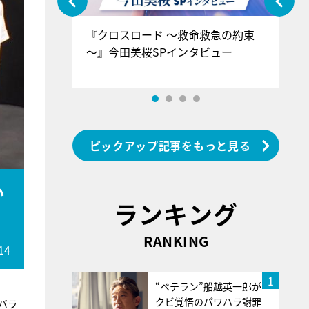
ぐ』＝LOV
『クロスロード ～救命救急の約束
『
香SPインタ
～』今田美桜SPインタビュー
ロ
ン
ピックアップ記事をもっと見る
か
ランキング
RANKING
14
1
“ベテラン”船越英一郎が
クビ覚悟のパワハラ謝罪
バラ