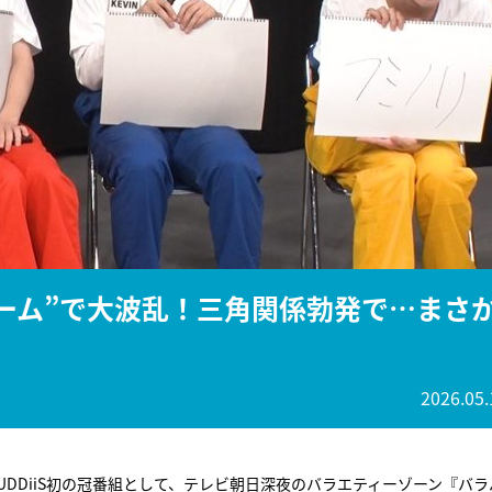
『アイ＝ラブ！げーみん
E齋藤樹愛羅＆佐々木舞
ビュー
愛ゲーム”で大波乱！三角関係勃発で…まさ
2026.05.
DDiiS初の冠番組として、テレビ朝日深夜のバラエティーゾーン『バラ