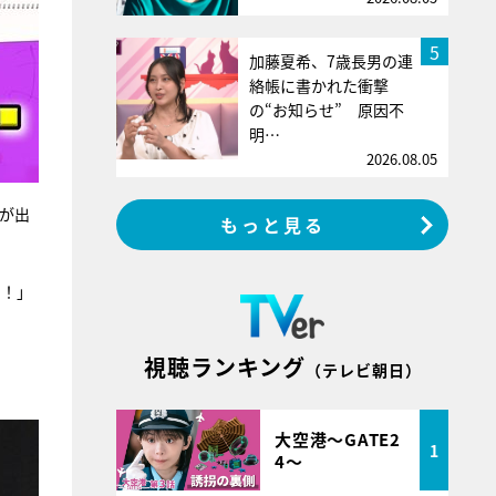
5
加藤夏希、7歳長男の連
絡帳に書かれた衝撃
の“お知らせ” 原因不
明…
2026.08.05
人が出
もっと見る
）！」
視聴ランキング
（テレビ朝日）
大空港～GATE2
1
4～