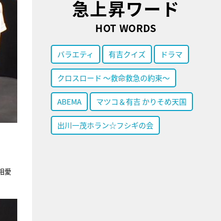
急上昇ワード
HOT WORDS
バラエティ
有吉クイズ
ドラマ
クロスロード ～救命救急の約束～
ABEMA
マツコ＆有吉 かりそめ天国
出川一茂ホラン☆フシギの会
」
相愛