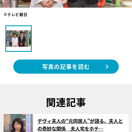
©テレビ朝日
写真の記事を読む
関連記事
サムネイル
デヴィ夫人の“元同居人”が語る、夫人と
の奇妙な関係 夫人宅をホテ…