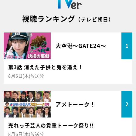
視聴ランキング
（テレビ朝日）
大空港～GATE24～
1
第3話 消えた子供と兎を追え！
8月6日(木)放送分
アメトーーク！
2
売れっ子芸人の貴重トーーク祭り!!
8月6日(木)放送分