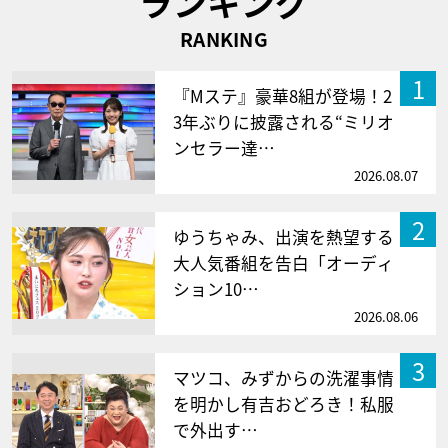
ランキング
RANKING
1
『Mステ』豪華8組が登場！2
3年ぶりに披露される“ミリオ
ンセラー達…
2026.08.07
2
ゆうちゃみ、出演を熱望する
大人気番組を告白「オーディ
ション10…
2026.08.06
3
マツコ、みずからの洗濯事情
を明かし有吉おどろき！私服
で外出す…