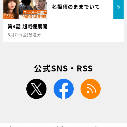
名探偵のままでいて
5
第4話 超戦慄展開
8月7日(金)放送分
公式SNS・RSS
twitter
facebook
rss