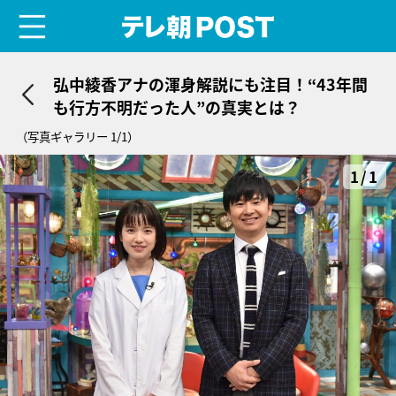
menu
テレ朝POST
弘中綾香アナの渾身解説にも注目！“43年間
も行方不明だった人”の真実とは？
（写真ギャラリー 1/1）
1/1