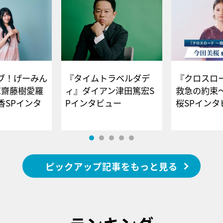
ブ！げーみん
『タイムトラベルダデ
『クロスロー
E齋藤樹愛羅
ィ』ダイアン津田篤宏S
救急の約束
香SPインタ
Pインタビュー
桜SPイ
ピックアップ記事をもっと見る