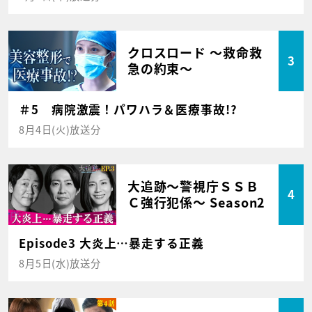
クロスロード ～救命救
3
急の約束～
＃5 病院激震！パワハラ＆医療事故!?
8月4日(火)放送分
大追跡～警視庁ＳＳＢ
4
Ｃ強行犯係～ Season2
Episode3 大炎上…暴走する正義
8月5日(水)放送分