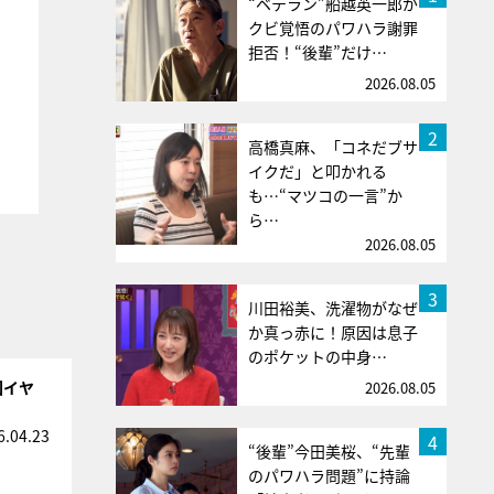
“ベテラン”船越英一郎が
クビ覚悟のパワハラ謝罪
拒否！“後輩”だけ…
2026.08.05
2
高橋真麻、「コネだブサ
イクだ」と叩かれる
も…“マツコの一言”か
ら…
2026.08.05
3
川田裕美、洗濯物がなぜ
か真っ赤に！原因は息子
のポケットの中身…
回イヤ
2026.08.05
6.04.23
4
“後輩”今田美桜、“先輩
のパワハラ問題”に持論