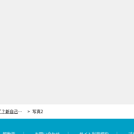
ももクロ・百田夏菜子は“でぼちん”？新自己紹介披露!?
写真2
レ朝動画
お問い合わせ
サイト利用規約
プ