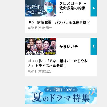
クロスロード ～
救命救急の約束
4
～
＃5 病院激震！パワハラ＆医療事故!?
8月4日(火)放送分
かまいガチ
5
オモロ怖い「でな、話はここからやね
ん」トラビス松倉参戦！
8月5日(水)放送分