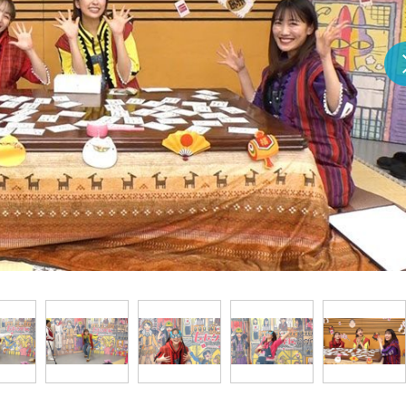
『アイ＝ラブ！げーみん
E齋藤樹愛羅＆佐々木舞
ビュー