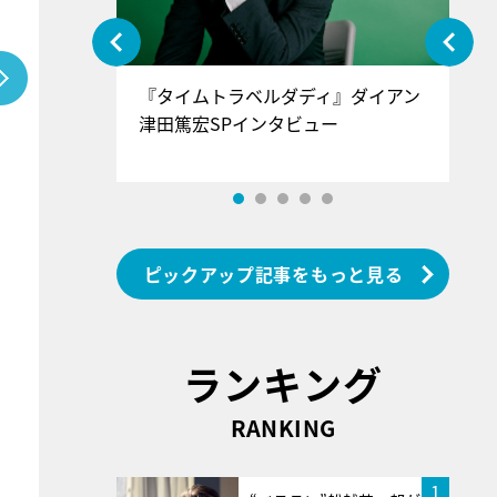
ぐ』＝LOV
『タイムトラベルダディ』ダイアン
『
香SPインタ
津田篤宏SPインタビュー
～
ピックアップ記事をもっと見る
ランキング
RANKING
1