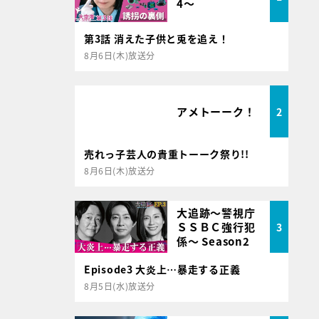
4～
第3話 消えた子供と兎を追え！
8月6日(木)放送分
アメトーーク！
2
売れっ子芸人の貴重トーーク祭り!!
8月6日(木)放送分
大追跡～警視庁
ＳＳＢＣ強行犯
3
係～ Season2
Episode3 大炎上…暴走する正義
8月5日(水)放送分