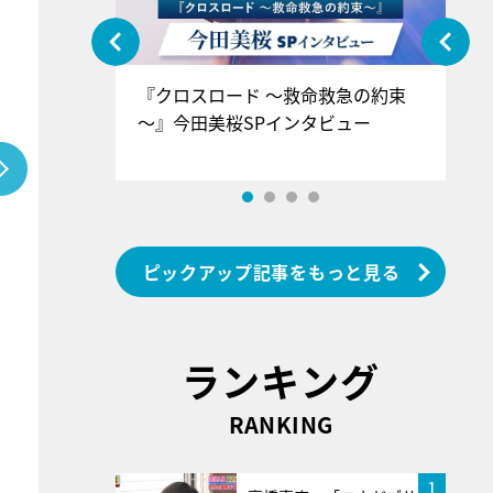
ぐ』＝LOV
『クロスロード ～救命救急の約束
『
香SPインタ
～』今田美桜SPインタビュー
ロ
ン
ピックアップ記事をもっと見る
ランキング
RANKING
1