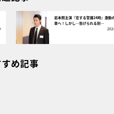
サムネイル
岩本照主演『恋する警護24時』激動
章へ！しかし…告げられる別…
9
202
すすめ記事