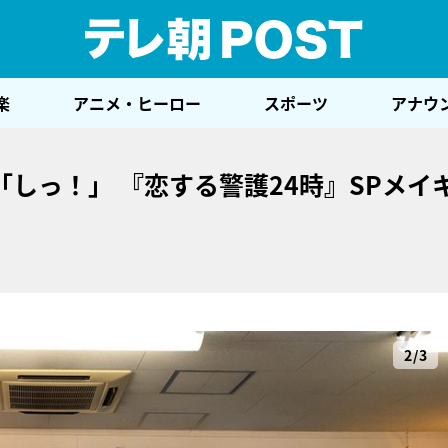
テレ
楽
アニメ・ヒーロー
スポーツ
アナウ
しっ！」 『恋する警護24時』SPメイ
2/3