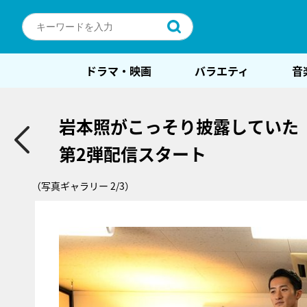
ドラマ・映画
バラエティ
音
岩本照がこっそり披露していた「
第2弾配信スタート
（写真ギャラリー 2/3）