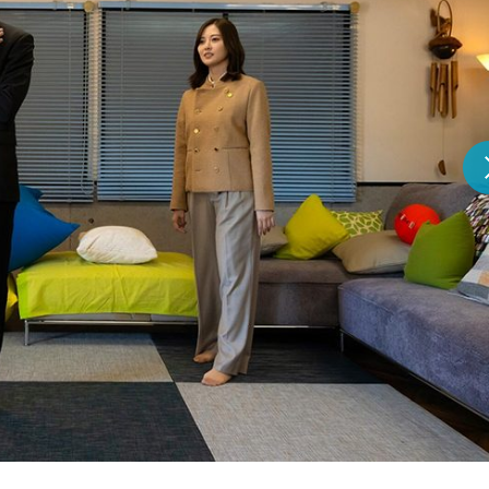
『アイ＝ラブ！げーみん
E齋藤樹愛羅＆佐々木舞
ビュー