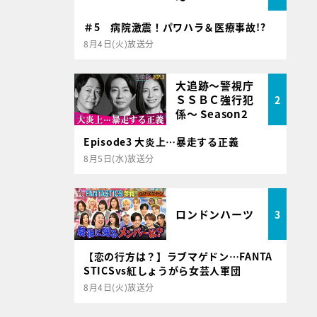
＃5 病院激震！パワハラ＆医療事故!?
8月4日(火)放送分
大追跡～警視庁
ＳＳＢＣ強行犯
2
係～ Season2
Episode3 大炎上…暴走する正義
8月5日(水)放送分
ロンドンハーツ
3
【恋の行方は？】ラブマゲドン…FANTA
STICSvs紅しょうがら女芸人軍団
8月4日(火)放送分