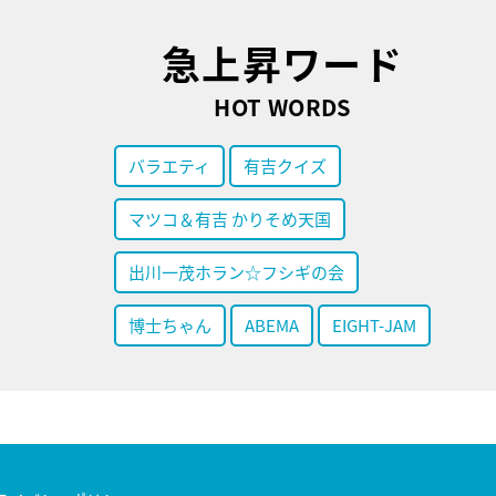
急上昇ワード
HOT WORDS
バラエティ
有吉クイズ
マツコ＆有吉 かりそめ天国
出川一茂ホラン☆フシギの会
博士ちゃん
ABEMA
EIGHT-JAM