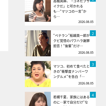
高橋真麻、「コネだブサ
イクだ」と叩かれる
も…“マツコの一言”か
ら…
2026.08.05
2
“ベテラン”船越英一郎が
クビ覚悟のパワハラ謝罪
拒否！“後輩”だけ…
2026.08.05
3
マツコ、初めて食べたと
きの“衝撃度ナンバーワ
ングルメ”を告白「…
2026.08.05
4
若槻千夏、家族にはある
のに…家で自分だけ“な