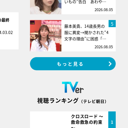
いもの”告白 あわや…
2026.08.05
の最終
5
藤本美貴、14歳長男の
服に異変→聞かされた“4
4.03.02
文字の理由”に困惑「…
2026.08.05
もっと見る
視聴ランキング
（テレビ朝日）
クロスロード ～
救命救急の約束
1
～