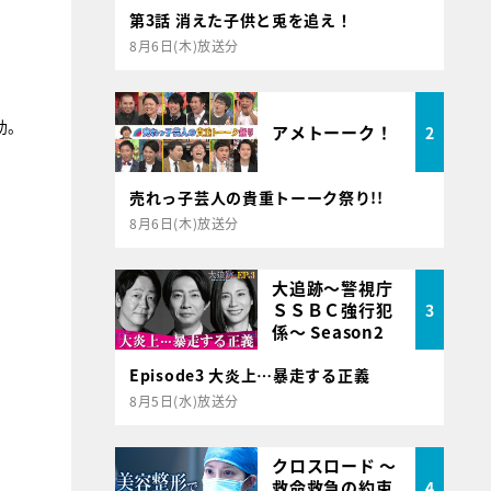
第3話 消えた子供と兎を追え！
8月6日(木)放送分
助。
アメトーーク！
2
売れっ子芸人の貴重トーーク祭り!!
8月6日(木)放送分
大追跡～警視庁
ＳＳＢＣ強行犯
3
係～ Season2
Episode3 大炎上…暴走する正義
8月5日(水)放送分
クロスロード ～
救命救急の約束
4