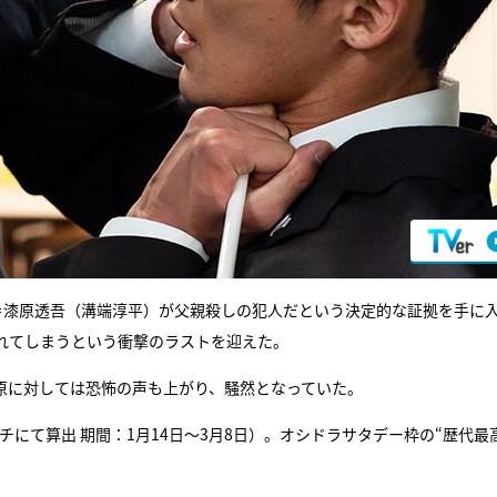
＝漆原透吾（溝端淳平）が父親殺しの犯人だという決定的な証拠を手に
れてしまうという衝撃のラストを迎えた。
原に対しては恐怖の声も上がり、騒然となっていた。
チにて算出 期間：1月14日～3月8日）。オシドラサタデー枠の“歴代最