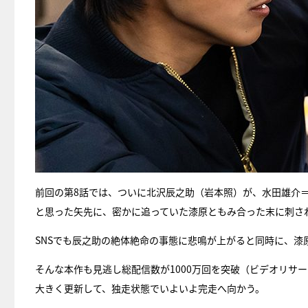
前回の第8話では、ついに北沢辰之助（岩本照）が、水田雄介
と思った矢先に、密かに追っていた漆原ともみ合った末に刺さ
SNSでも辰之助の絶体絶命の事態に悲鳴が上がると同時に、漆
そんな本作も見逃し総配信数が1000万回を突破（ビデオリサー
大きく更新して、独走状態でいよいよ完走へ向かう。