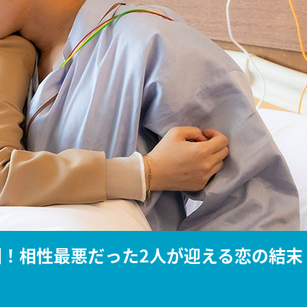
『アイ＝ラブ！げーみん
E齋藤樹愛羅＆佐々木舞
ビュー
回！相性最悪だった2人が迎える恋の結末