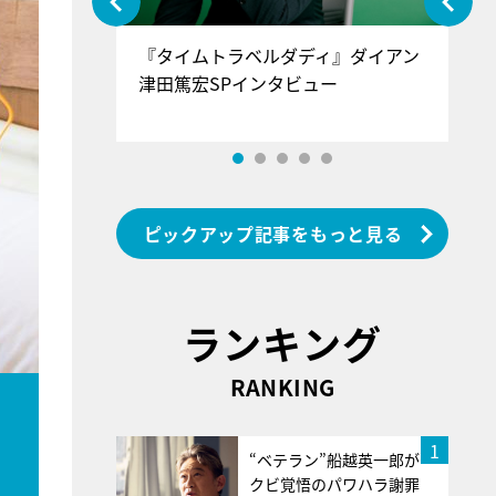
ぐ』＝LOV
『タイムトラベルダディ』ダイアン
『
香SPインタ
津田篤宏SPインタビュー
～
ピックアップ記事をもっと見る
ランキング
RANKING
1
“ベテラン”船越英一郎が
クビ覚悟のパワハラ謝罪