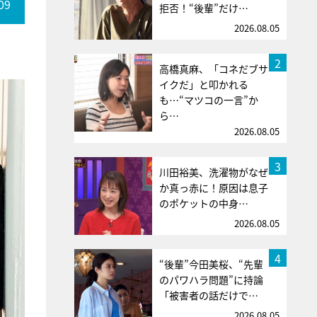
09
拒否！“後輩”だけ…
2026.08.05
2
高橋真麻、「コネだブサ
イクだ」と叩かれる
も…“マツコの一言”か
ら…
2026.08.05
3
川田裕美、洗濯物がなぜ
か真っ赤に！原因は息子
のポケットの中身…
2026.08.05
4
“後輩”今田美桜、“先輩
のパワハラ問題”に持論
「被害者の話だけで…
2026.08.05