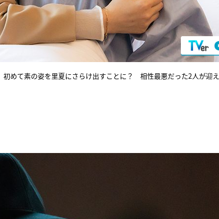
、初めて素の姿を里夏にさらけ出すことに？ 相性最悪だった2人が迎