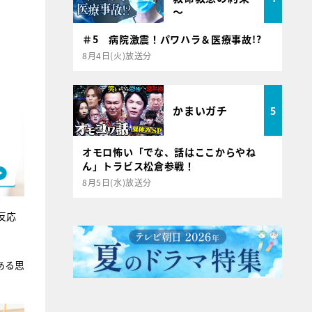
～
＃5 病院激震！パワハラ＆医療事故!?
8月4日(火)放送分
かまいガチ
5
オモロ怖い「でな、話はここからやね
ん」トラビス松倉参戦！
8月5日(水)放送分
反応
ある思