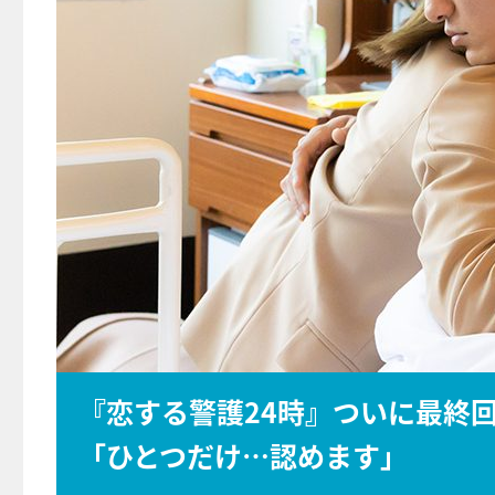
『恋する警護24時』ついに最終
「ひとつだけ…認めます」