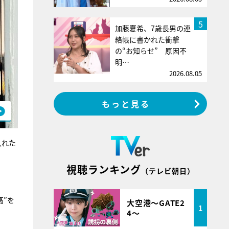
5
加藤夏希、7歳長男の連
絡帳に書かれた衝撃
の“お知らせ” 原因不
明…
2026.08.05
もっと見る
入れた
視聴ランキング
（テレビ朝日）
高”を
大空港～GATE2
1
4～