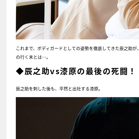
これまで、ボディガードとしての姿勢を徹底してきた辰之助が
の行く末とは…。
◆辰之助vs漆原の最後の死闘！
辰之助を刺した後も、平然と出社する漆原。