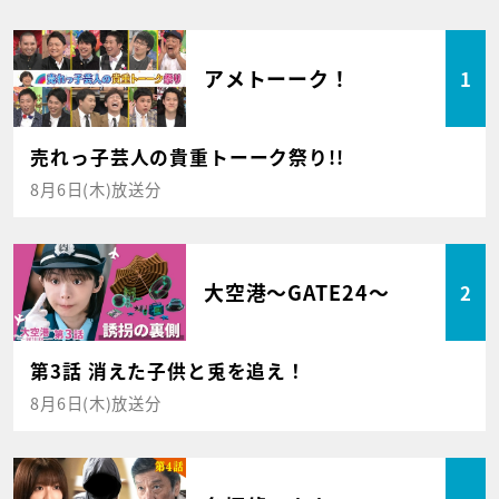
アメトーーク！
1
売れっ子芸人の貴重トーーク祭り!!
8月6日(木)放送分
大空港～GATE24～
2
第3話 消えた子供と兎を追え！
8月6日(木)放送分