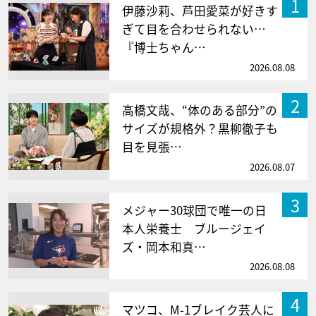
1
伊藤沙莉、芦田愛菜が好きす
ぎて目を合わせられない…
『博士ちゃん…
2026.08.08
2
高橋文哉、“体のある部分”の
サイズが規格外？黒柳徹子も
目を見張…
2026.08.07
3
メジャー30球団で唯一の日
本人栄養士 ブルージェイ
ズ・岡本和真…
2026.08.08
4
マツコ、M-1ブレイク芸人に