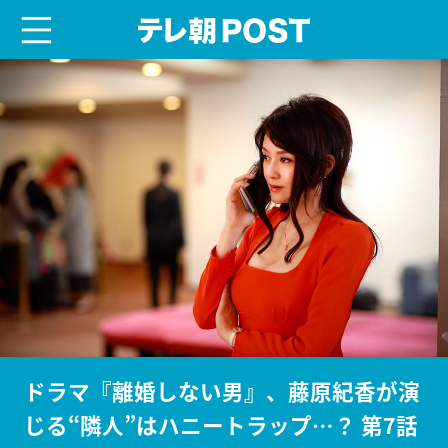
menu
テレ朝POST
ドラマ『離婚しない男』、藤原紀香が演
じる“隣人”はハニートラップ…？ 第7話