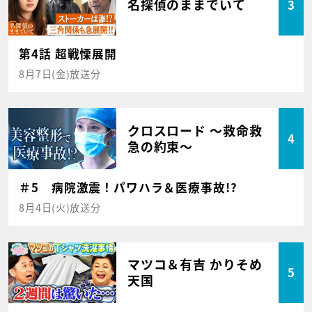
名探偵のままでいて
3
第4話 超戦慄展開
8月7日(金)放送分
クロスロード ～救命救
4
急の約束～
＃5 病院激震！パワハラ＆医療事故!?
8月4日(火)放送分
マツコ＆有吉 かりそめ
5
天国