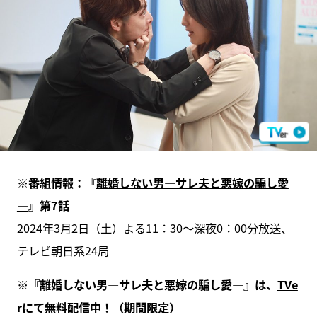
※番組情報：『
離婚しない男―サレ夫と悪嫁の騙し愛
―
』第7話
2024年3月2日（土）よる11：30～深夜0：00分放送、
テレビ朝日系24局
※『離婚しない男―サレ夫と悪嫁の騙し愛―』は、
TVe
rにて無料配信中
！（期間限定）