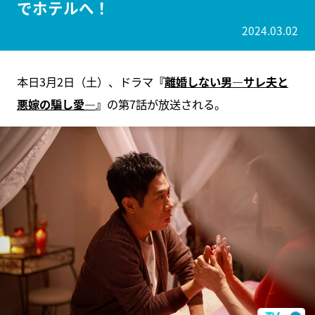
でホテルへ！
2024.03.02
本日3月2日（土）、ドラマ
『
離婚しない男―サレ夫と
悪嫁の騙し愛―
』
の第7話が放送される。