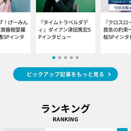
ブ！げーみん
『タイムトラベルダデ
『クロスロー
E齋藤樹愛羅
ィ』ダイアン津田篤宏S
救急の約束
香SPインタ
Pインタビュー
桜SPイ
ピックアップ記事をもっと見る
ランキング
RANKING