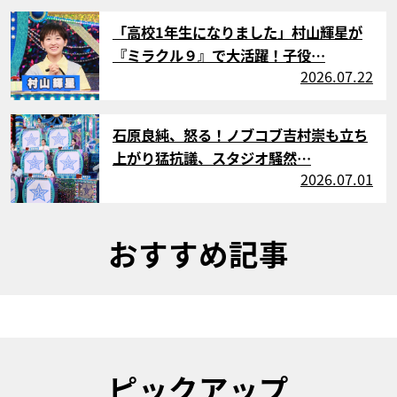
サムネイル
「高校1年生になりました」村山輝星が
『ミラクル９』で大活躍！子役…
2026.07.22
サムネイル
石原良純、怒る！ノブコブ吉村崇も立ち
上がり猛抗議、スタジオ騒然…
2026.07.01
おすすめ記事
ピックアップ