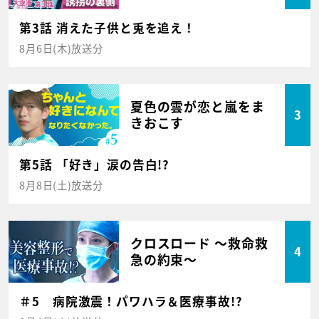
第3話 消えた子供と兎を追え！
8月6日(木)放送分
夏色の雲が恋と嵐をま
3
きおこす
第5話 「好き」涙の告白!?
8月8日(土)放送分
クロスロード ～救命救
4
急の約束～
＃5 病院激震！パワハラ＆医療事故!?