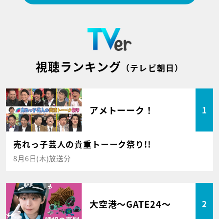
視聴ランキング
（テレビ朝日）
アメトーーク！
1
売れっ子芸人の貴重トーーク祭り!!
8月6日(木)放送分
大空港～GATE24～
2