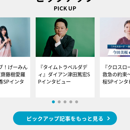
PICK UP
ブ！げーみん
『タイムトラベルダデ
『クロスロー
E齋藤樹愛羅
ィ』ダイアン津田篤宏S
救急の約束
香SPインタ
Pインタビュー
桜SPイ
ピックアップ記事をもっと見る