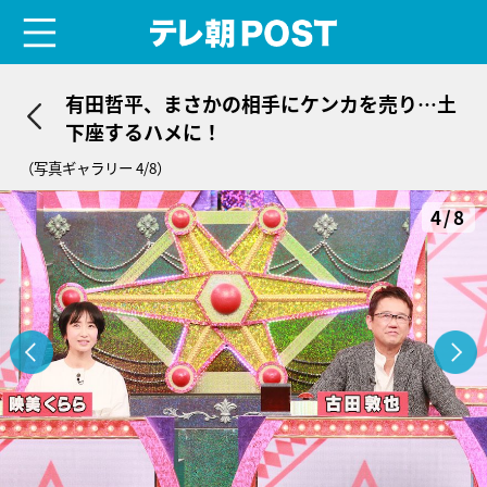
menu
テレ朝POST
有田哲平、まさかの相手にケンカを売り…土
下座するハメに！
（写真ギャラリー 4/8）
4/8