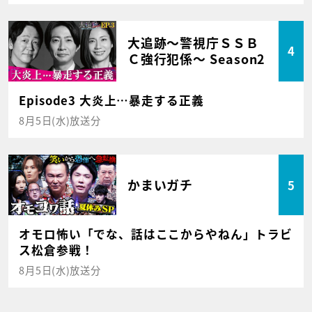
大追跡～警視庁ＳＳＢ
4
Ｃ強行犯係～ Season2
Episode3 大炎上…暴走する正義
8月5日(水)放送分
かまいガチ
5
オモロ怖い「でな、話はここからやねん」トラビ
ス松倉参戦！
8月5日(水)放送分