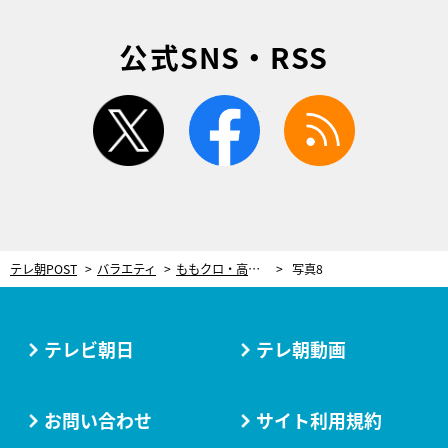
公式SNS・RSS
twitter
facebook
rss
テレ朝POST
バラエティ
ももクロ・高城れに＆佐々木彩夏、見事な一発芸を披露！かが屋とオラキオ大笑い
写真8
テレビ朝日
テレ朝動画
お問い合わせ
サイト利用規約