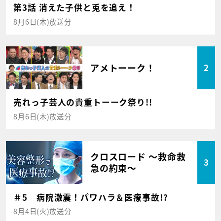
第3話 消えた子供と兎を追え！
8月6日(木)放送分
アメトーーク！
2
売れっ子芸人の貴重トーーク祭り!!
8月6日(木)放送分
クロスロード ～救命救
3
急の約束～
＃5 病院激震！パワハラ＆医療事故!?
8月4日(火)放送分