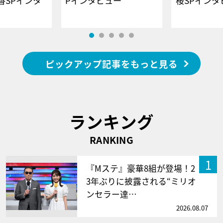
香SPインタ
Pインタビュー
桜SPイ
ピックアップ記事をもっと見る
ランキング
RANKING
1
『Mステ』豪華8組が登場！2
3年ぶりに披露される“ミリオ
ンセラー達…
2026.08.07