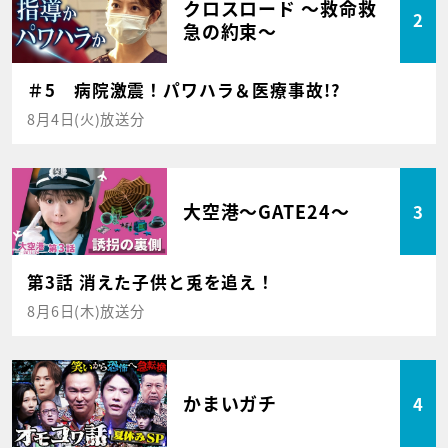
クロスロード ～救命救
2
急の約束～
＃5 病院激震！パワハラ＆医療事故!?
8月4日(火)放送分
大空港～GATE24～
3
第3話 消えた子供と兎を追え！
8月6日(木)放送分
かまいガチ
4