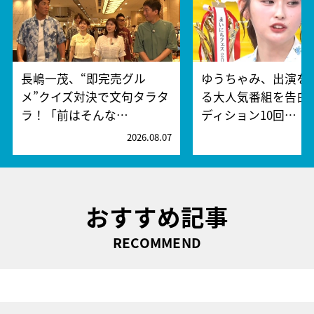
長嶋一茂、“即完売グル
ゆうちゃみ、出演を
メ”クイズ対決で文句タラタ
る大人気番組を告白
ラ！「前はそんな…
ディション10回…
2026.08.07
2
おすすめ記事
RECOMMEND