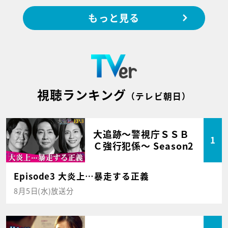
もっと見る
視聴ランキング
（テレビ朝日）
大追跡～警視庁ＳＳＢ
1
Ｃ強行犯係～ Season2
Episode3 大炎上…暴走する正義
8月5日(水)放送分