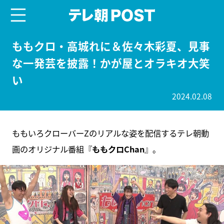
menu
テレ朝POST
ももクロ・高城れに＆佐々木彩夏、見事
な一発芸を披露！かが屋とオラキオ大笑
い
2024.02.08
ももいろクローバーZのリアルな姿を配信するテレ朝動
画のオリジナル番組『
ももクロChan
』。