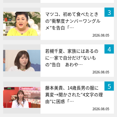
3
マツコ、初めて食べたとき
の“衝撃度ナンバーワングル
メ”を告白「…
2026.08.05
4
若槻千夏、家族にはあるの
に…家で自分だけ“ないも
の”告白 あわや…
2026.08.05
5
藤本美貴、14歳長男の服に
異変→聞かされた“4文字の理
由”に困惑「…
2026.08.05