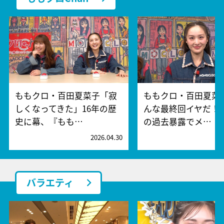
ももクロ・百田夏菜子「寂
ももクロ・百田夏菜
しくなってきた」16年の歴
んな最終回イヤだ！
史に幕、『もも…
の過去暴露でメ…
2026.04.30
2
バラエティ