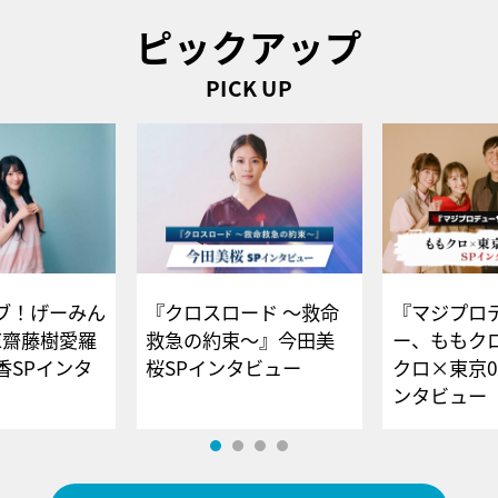
ピックアップ
PICK UP
ブ！げーみん
『クロスロード ～救命
『マジプロ
E齋藤樹愛羅
救急の約束～』今田美
ー、ももク
香SPインタ
桜SPインタビュー
クロ×東京0
ンタビュー