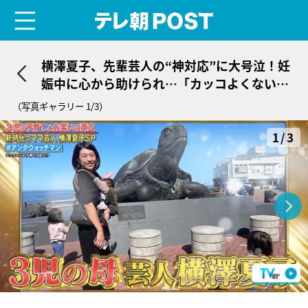
menu
テレ朝POST
横澤夏子、先輩芸人の“神対応”に大号泣！妊
娠中に心から助けられ…「カッコよくないで
すか？」
（写真ギャラリー 1/3）
1/3