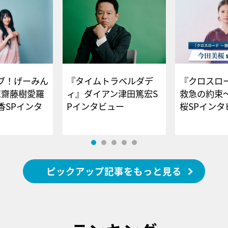
ブ！げーみん
『タイムトラベルダデ
『クロスロー
E齋藤樹愛羅
ィ』ダイアン津田篤宏S
救急の約束
香SPインタ
Pインタビュー
桜SPイ
ピックアップ記事をもっと見る