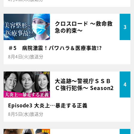
クロスロード ～救命救
3
急の約束～
＃5 病院激震！パワハラ＆医療事故!?
8月4日(火)放送分
大追跡～警視庁ＳＳＢ
4
Ｃ強行犯係～ Season2
Episode3 大炎上…暴走する正義
8月5日(水)放送分