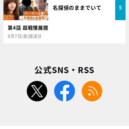
名探偵のままでいて
5
第4話 超戦慄展開
8月7日(金)放送分
公式SNS・RSS
twitter
facebook
rss