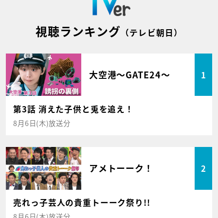
視聴ランキング
（テレビ朝日）
大空港～GATE24～
1
第3話 消えた子供と兎を追え！
8月6日(木)放送分
アメトーーク！
2
売れっ子芸人の貴重トーーク祭り!!
8月6日(木)放送分