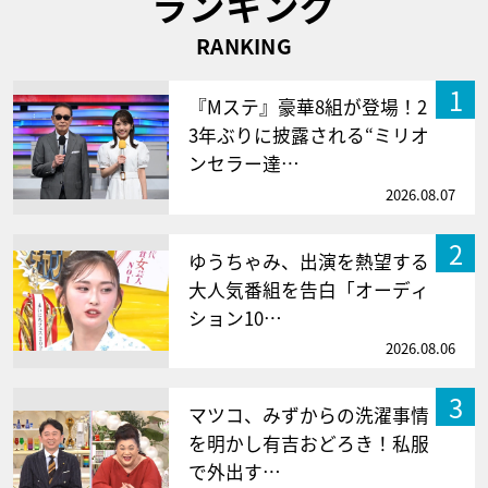
ランキング
RANKING
1
『Mステ』豪華8組が登場！2
3年ぶりに披露される“ミリオ
ンセラー達…
2026.08.07
2
ゆうちゃみ、出演を熱望する
大人気番組を告白「オーディ
ション10…
2026.08.06
3
マツコ、みずからの洗濯事情
を明かし有吉おどろき！私服
で外出す…