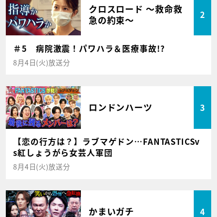
クロスロード ～救命救
2
急の約束～
＃5 病院激震！パワハラ＆医療事故!?
8月4日(火)放送分
ロンドンハーツ
3
【恋の行方は？】ラブマゲドン…FANTASTICSv
s紅しょうがら女芸人軍団
8月4日(火)放送分
かまいガチ
4