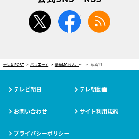
twitter
facebook
rss
テレ朝POST
バラエティ
豪華MC芸人、“奇跡の集合写真”を公開！総勢24人のMC陣も大満足「久々に腹が痛くなりました」
写真11
テレビ朝日
テレ朝動画
お問い合わせ
サイト利用規約
プライバシーポリシー