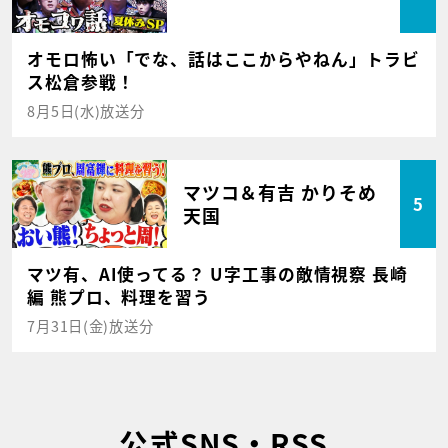
オモロ怖い「でな、話はここからやねん」トラビ
ス松倉参戦！
8月5日(水)放送分
マツコ＆有吉 かりそめ
5
天国
マツ有、AI使ってる？ U字工事の敵情視察 長崎
編 熊プロ、料理を習う
7月31日(金)放送分
公式SNS・RSS