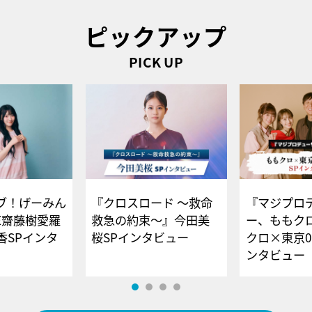
ピックアップ
PICK UP
ブ！げーみん
『クロスロード ～救命
『マジプロ
E齋藤樹愛羅
救急の約束～』今田美
ー、ももク
香SPインタ
桜SPインタビュー
クロ×東京0
ンタビュー