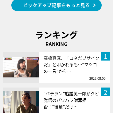
ピックアップ記事をもっと見る
ランキング
RANKING
1
高橋真麻、「コネだブサイク
だ」と叩かれるも…“マツコ
の一言”から…
2026.08.05
2
“ベテラン”船越英一郎がクビ
覚悟のパワハラ謝罪拒
否！“後輩”だけ…