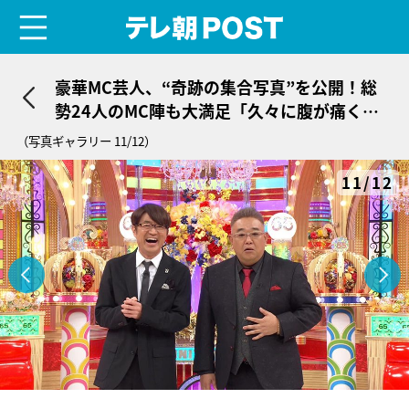
menu
テレ朝POST
豪華MC芸人、“奇跡の集合写真”を公開！総
勢24人のMC陣も大満足「久々に腹が痛くな
りました」
（写真ギャラリー 11/12）
11/12