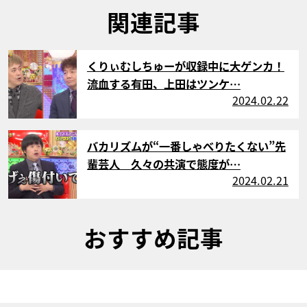
関連記事
サムネイル
くりぃむしちゅーが収録中に大ゲンカ！
流血する有田、上田はツンケ…
2024.02.22
サムネイル
バカリズムが“一番しゃべりたくない”先
輩芸人 久々の共演で態度が…
2024.02.21
おすすめ記事