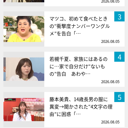
2026.08.05
3
マツコ、初めて食べたとき
の“衝撃度ナンバーワングル
メ”を告白「…
2026.08.05
4
若槻千夏、家族にはあるの
に…家で自分だけ“ないも
の”告白 あわや…
2026.08.05
5
藤本美貴、14歳長男の服に
異変→聞かされた“4文字の理
由”に困惑「…
2026.08.05