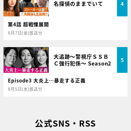
名探偵のままでいて
4
第4話 超戦慄展開
8月7日(金)放送分
大追跡～警視庁ＳＳＢ
5
Ｃ強行犯係～ Season2
Episode3 大炎上…暴走する正義
8月5日(水)放送分
公式SNS・RSS