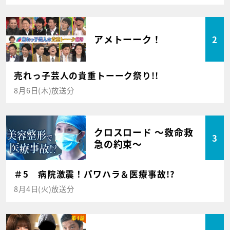
アメトーーク！
2
売れっ子芸人の貴重トーーク祭り!!
8月6日(木)放送分
クロスロード ～救命救
3
急の約束～
＃5 病院激震！パワハラ＆医療事故!?
8月4日(火)放送分