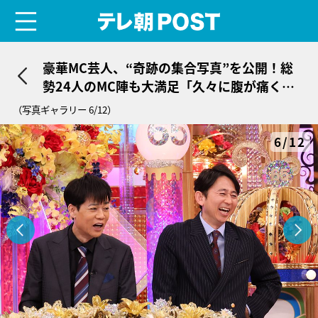
menu
テレ朝POST
豪華MC芸人、“奇跡の集合写真”を公開！総
勢24人のMC陣も大満足「久々に腹が痛くな
りました」
（写真ギャラリー 6/12）
6/12