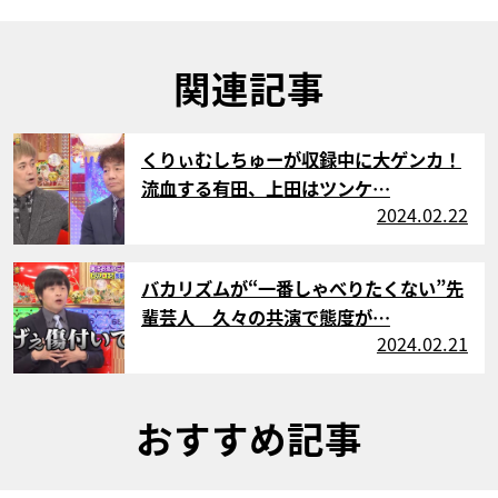
関連記事
サムネイル
くりぃむしちゅーが収録中に大ゲンカ！
流血する有田、上田はツンケ…
2024.02.22
サムネイル
バカリズムが“一番しゃべりたくない”先
輩芸人 久々の共演で態度が…
2024.02.21
おすすめ記事