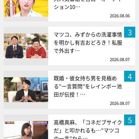
ション10…
2026.08.06
3
マツコ、みずからの洗濯事情
を明かし有吉おどろき！私服
で外出す…
2026.08.07
4
既婚・彼女持ち男を見極め
る“一言質問”をレインボー池
田が伝授！…
2026.08.07
5
高橋真麻、「コネだブサイク
だ」と叩かれるも…“マツコ
の一言”から…