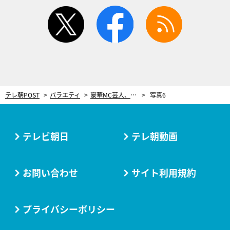
twitter
facebook
rss
テレ朝POST
バラエティ
豪華MC芸人、“奇跡の集合写真”を公開！総勢24人のMC陣も大満足「久々に腹が痛くなりました」
写真6
テレビ朝日
テレ朝動画
お問い合わせ
サイト利用規約
プライバシーポリシー