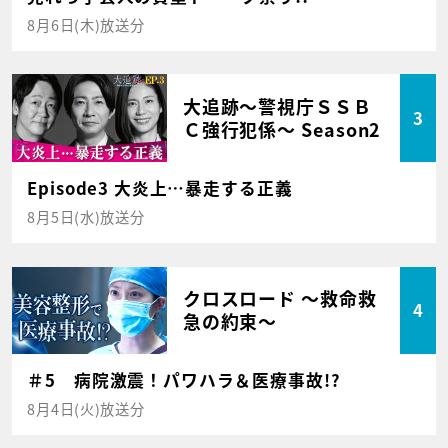
8月6日(木)放送分
大追跡～警視庁ＳＳＢ
3
Ｃ強行犯係～ Season2
Episode3 大炎上…暴走する正義
8月5日(水)放送分
クロスロード ～救命救
4
急の約束～
＃5 病院激震！パワハラ＆医療事故!?
8月4日(火)放送分