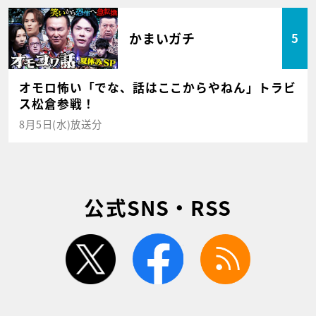
かまいガチ
5
オモロ怖い「でな、話はここからやねん」トラビ
ス松倉参戦！
8月5日(水)放送分
公式SNS・RSS
twitter
facebook
rss