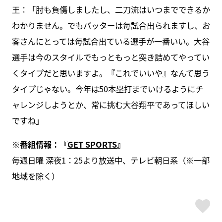
王：「肘も負傷しましたし、二刀流はいつまでできるか
わかりません。でもバッターは毎試合出られますし、お
客さんにとっては毎試合出ている選手が一番いい。大谷
選手は今のスタイルでもっともっと突き詰めてやってい
くタイプだと思いますよ。『これでいいや』なんて思う
タイプじゃない。今年は50本塁打までいけるようにチ
ャレンジしようとか、常に挑む大谷翔平であってほしい
ですね」
※
番組情報：『
GET SPORTS
』
毎週日曜 深夜1：25より放送中、テレビ朝日系（※一部
地域を除く）
ス