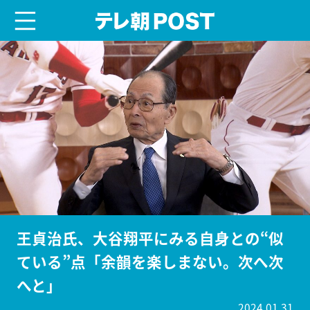
menu
テレ朝POST
王貞治氏、大谷翔平にみる自身との“似
ている”点「余韻を楽しまない。次へ次
へと」
2024.01.31