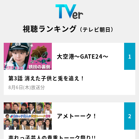
視聴ランキング
（テレビ朝日）
大空港～GATE24～
1
第3話 消えた子供と兎を追え！
8月6日(木)放送分
アメトーーク！
2
売れっ子芸人の貴重トーーク祭り!!