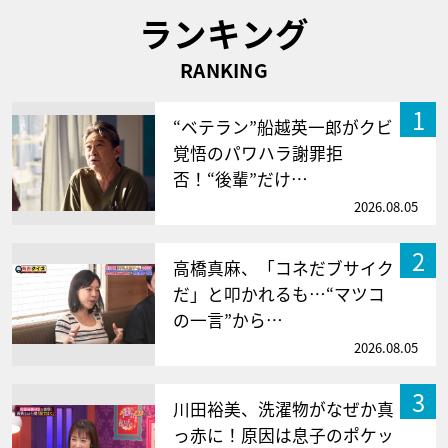
ランキング
RANKING
1
“ベテラン”船越英一郎がクビ
覚悟のパワハラ謝罪拒
否！“後輩”だけ…
2026.08.05
2
高橋真麻、「コネだブサイク
だ」と叩かれるも…“マツコ
の一言”から…
2026.08.05
3
川田裕美、洗濯物がなぜか真
っ赤に！原因は息子のポケッ