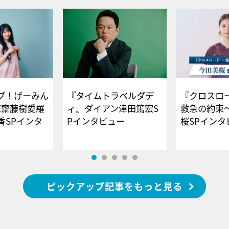
ブ！げーみん
『タイムトラベルダデ
『クロスロー
E齋藤樹愛羅
ィ』ダイアン津田篤宏S
救急の約束
香SPインタ
Pインタビュー
桜SPイ
ピックアップ記事をもっと見る