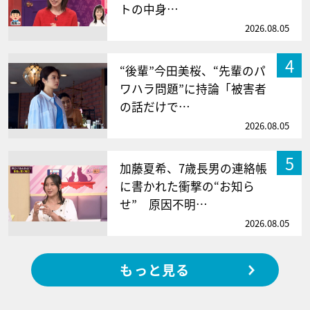
トの中身…
2026.08.05
4
“後輩”今田美桜、“先輩のパ
ワハラ問題”に持論「被害者
の話だけで…
2026.08.05
5
加藤夏希、7歳長男の連絡帳
に書かれた衝撃の“お知ら
せ” 原因不明…
2026.08.05
もっと見る