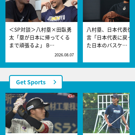
＜SP対談＞八村塁×田臥勇
八村塁、日本代表復
太「塁が日本に帰ってくる
言「日本代表に戻っ
まで頑張るよ」 B…
た日本のバスケ…
2026.08.07
2
Get Sports