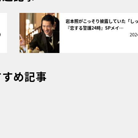
サムネイル
岩本照がこっそり披露していた「し
『恋する警護24時』SPメイ…
9
202
すすめ記事