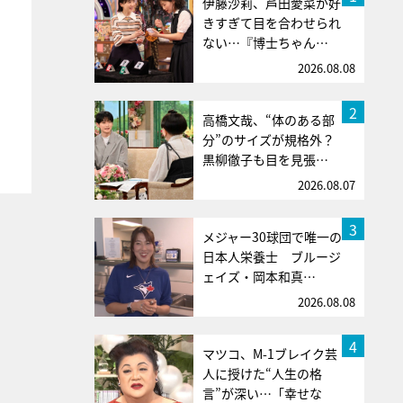
伊藤沙莉、芦田愛菜が好
きすぎて目を合わせられ
ない…『博士ちゃん…
2026.08.08
2
高橋文哉、“体のある部
分”のサイズが規格外？
黒柳徹子も目を見張…
2026.08.07
3
メジャー30球団で唯一の
日本人栄養士 ブルージ
ェイズ・岡本和真…
2026.08.08
4
マツコ、M-1ブレイク芸
人に授けた“人生の格
言”が深い…「幸せな