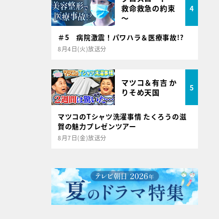
救命救急の約束
4
～
＃5 病院激震！パワハラ＆医療事故!?
8月4日(火)放送分
マツコ＆有吉 か
5
りそめ天国
マツコのTシャツ洗濯事情 たくろうの滋
賀の魅力プレゼンツアー
8月7日(金)放送分