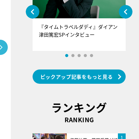
ぐ』＝LOV
『タイムトラベルダディ』ダイアン
『
香SPインタ
津田篤宏SPインタビュー
～
ピックアップ記事をもっと見る
ランキング
RANKING
1