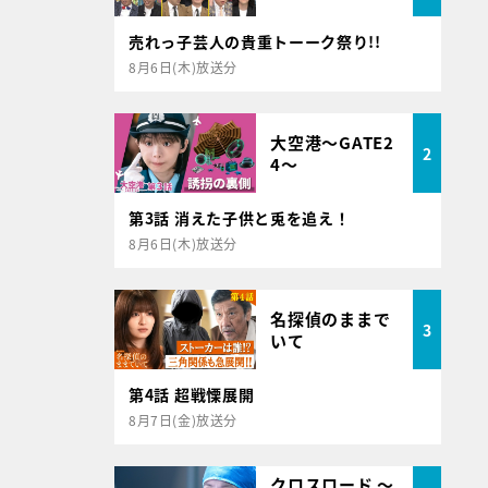
売れっ子芸人の貴重トーーク祭り!!
8月6日(木)放送分
大空港～GATE2
2
4～
第3話 消えた子供と兎を追え！
8月6日(木)放送分
名探偵のままで
3
いて
第4話 超戦慄展開
8月7日(金)放送分
クロスロード ～