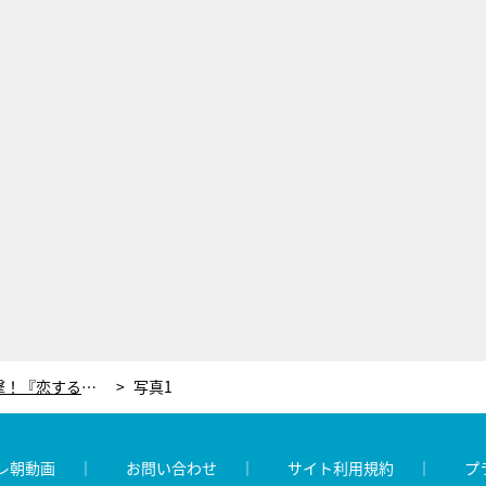
初回から“歴代最高記録”で快進撃！『恋する警護24時』岩本照×白石麻衣、同棲生活スタート
写真1
レ朝動画
お問い合わせ
サイト利用規約
プ