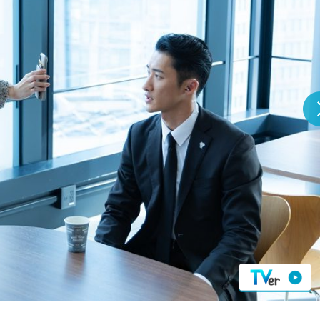
『アイ＝ラブ！げーみん
E齋藤樹愛羅＆佐々木舞
ビュー