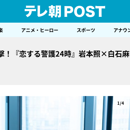
テレ
楽
アニメ・ヒーロー
スポーツ
アナウ
撃！『恋する警護24時』岩本照×白石
1/4