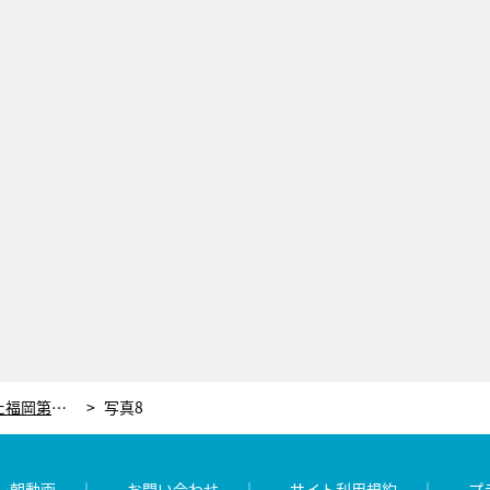
＜高校バスケ＞大きな挫折を味わった福岡第一のエース・崎濱秀斗。窮地を救った大先輩・河村勇輝との“電話”
写真8
レ朝動画
お問い合わせ
サイト利用規約
プ