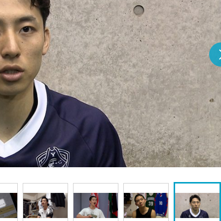
『アイ＝ラブ！げーみん
E齋藤樹愛羅＆佐々木舞
ビュー