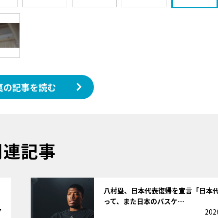
真の記事を読む
関連記事
サムネイル
八村塁、日本代表復帰を宣言「日本
って、また日本のバスケ…
7
202