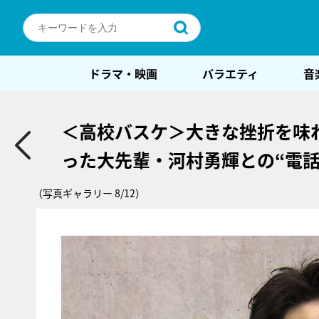
ドラマ・映画
バラエティ
音
＜高校バスケ＞大きな挫折を味
った大先輩・河村勇輝との“電話
（写真ギャラリー 8/12）