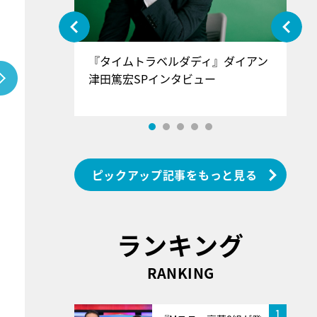
ぐ』＝LOV
『タイムトラベルダディ』ダイアン
『
香SPインタ
津田篤宏SPインタビュー
～
ピックアップ記事をもっと見る
ランキング
RANKING
1