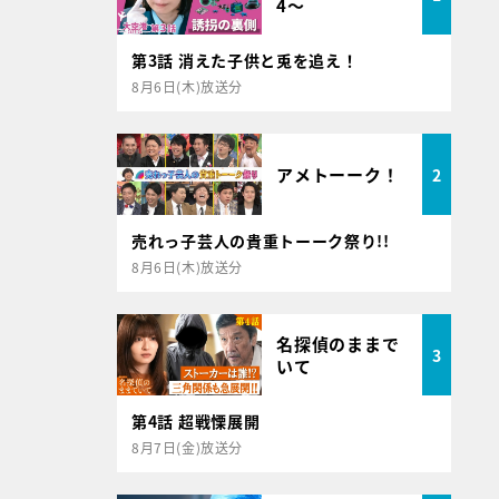
4～
第3話 消えた子供と兎を追え！
8月6日(木)放送分
アメトーーク！
2
売れっ子芸人の貴重トーーク祭り!!
8月6日(木)放送分
名探偵のままで
3
いて
第4話 超戦慄展開
8月7日(金)放送分