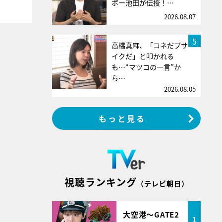
ボー池田が伝授！…
2026.08.07
5
高橋真麻、「コネだブサ
イクだ」と叩かれる
も…“マツコの一言”か
ら…
2026.08.05
もっと見る
視聴ランキング
（テレビ朝日）
大空港～GATE2
1