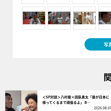
写
サムネイル
＜SP対談＞八村塁×田臥勇太「塁が日本に
帰ってくるまで頑張るよ」 B…
2026.08.0