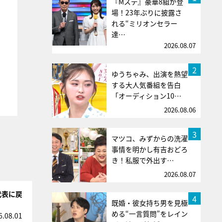
『Mステ』豪華8組が登
場！23年ぶりに披露さ
れる“ミリオンセラー
達…
2026.08.07
2
ゆうちゃみ、出演を熱望
する大人気番組を告白
「オーディション10…
2026.08.06
3
マツコ、みずからの洗濯
事情を明かし有吉おどろ
き！私服で外出す…
2026.08.07
代表に戻
4
既婚・彼女持ち男を見極
める“一言質問”をレイン
6.08.01