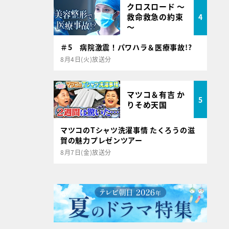
クロスロード ～
救命救急の約束
4
～
＃5 病院激震！パワハラ＆医療事故!?
8月4日(火)放送分
マツコ＆有吉 か
5
りそめ天国
マツコのTシャツ洗濯事情 たくろうの滋
賀の魅力プレゼンツアー
8月7日(金)放送分