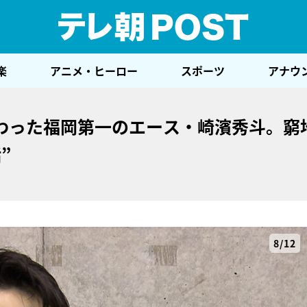
テレ
楽
アニメ・ヒーロー
スポーツ
アナウ
わった福岡第一のエース・崎濱秀斗。窮
”
8/12