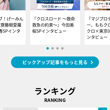
ブ！げーみん
『クロスロード ～救命
『マジプロ
E齋藤樹愛羅
救急の約束～』今田美
ー、ももク
香SPインタ
桜SPインタビュー
クロ×東京0
ンタビュー
ピックアップ記事をもっと見る
ランキング
RANKING