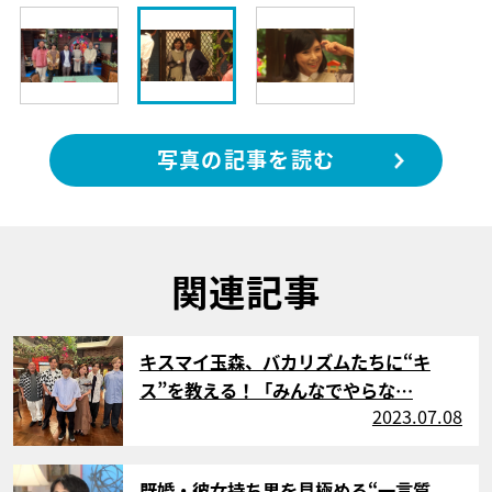
写真の記事を読む
関連記事
サムネイル
キスマイ玉森、バカリズムたちに“キ
ス”を教える！「みんなでやらな…
2023.07.08
サムネイル
既婚・彼女持ち男を見極める“一言質