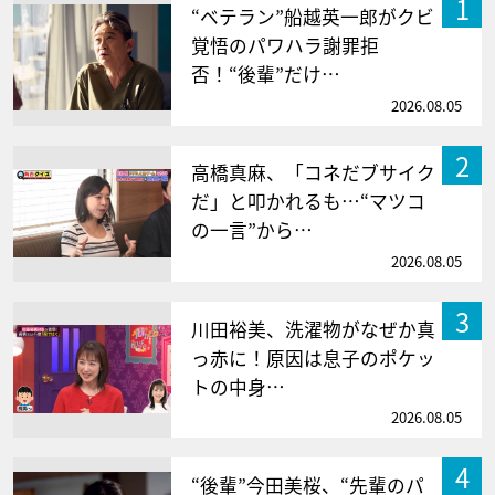
1
“ベテラン”船越英一郎がクビ
覚悟のパワハラ謝罪拒
否！“後輩”だけ…
2026.08.05
2
高橋真麻、「コネだブサイク
だ」と叩かれるも…“マツコ
の一言”から…
2026.08.05
3
川田裕美、洗濯物がなぜか真
っ赤に！原因は息子のポケッ
トの中身…
2026.08.05
4
“後輩”今田美桜、“先輩のパ