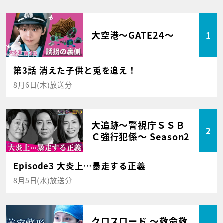
大空港～GATE24～
1
第3話 消えた子供と兎を追え！
8月6日(木)放送分
大追跡～警視庁ＳＳＢ
2
Ｃ強行犯係～ Season2
Episode3 大炎上…暴走する正義
8月5日(水)放送分
クロスロード ～救命救