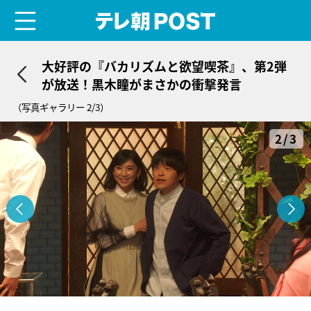
menu
テレ朝POST
大好評の『バカリズムと欲望喫茶』、第2弾
が放送！黒木瞳がまさかの衝撃発言
（写真ギャラリー 2/3）
2/3