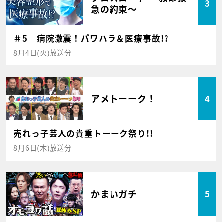
3
急の約束～
＃5 病院激震！パワハラ＆医療事故!?
8月4日(火)放送分
アメトーーク！
4
売れっ子芸人の貴重トーーク祭り!!
8月6日(木)放送分
かまいガチ
5