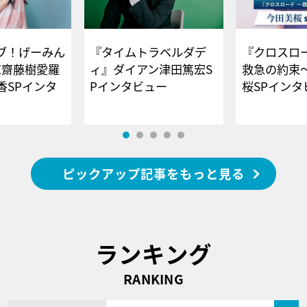
ブ！げーみん
『タイムトラベルダデ
『クロスロー
E齋藤樹愛羅
ィ』ダイアン津田篤宏S
救急の約束
香SPインタ
Pインタビュー
桜SPイ
ピックアップ記事をもっと見る
ランキング
RANKING