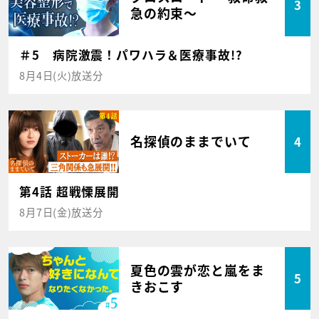
3
急の約束～
＃5 病院激震！パワハラ＆医療事故!?
8月4日(火)放送分
名探偵のままでいて
4
第4話 超戦慄展開
8月7日(金)放送分
夏色の雲が恋と嵐をま
5
きおこす