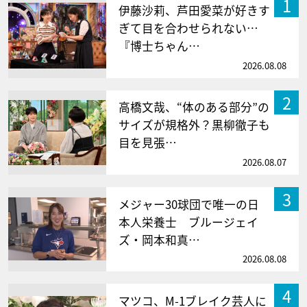
1
伊藤沙莉、芦田愛菜が好きす
ぎて目を合わせられない…
『博士ちゃん…
2026.08.08
2
高橋文哉、“体のある部分”の
サイズが規格外？黒柳徹子も
目を見張…
2026.08.07
3
メジャー30球団で唯一の日
本人栄養士 ブルージェイ
ズ・岡本和真…
2026.08.08
4
マツコ、M-1ブレイク芸人に