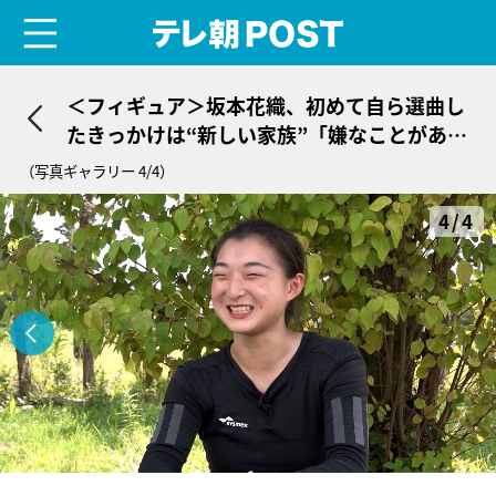
menu
テレ朝POST
＜フィギュア＞坂本花織、初めて自ら選曲し
たきっかけは“新しい家族”「嫌なことがあっ
ても全部吹き飛ぶ」
（写真ギャラリー 4/4）
4/4