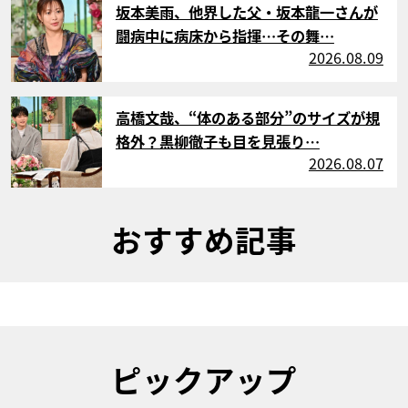
坂本美雨、他界した父・坂本龍一さんが
闘病中に病床から指揮…その舞…
2026.08.09
サムネイル
高橋文哉、“体のある部分”のサイズが規
格外？黒柳徹子も目を見張り…
2026.08.07
おすすめ記事
ピックアップ