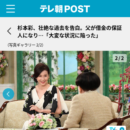
menu
テレ朝POST
杉本彩、壮絶な過去を告白。父が借金の保証
人になり…「大変な状況に陥った」
（写真ギャラリー 2/2）
2/2