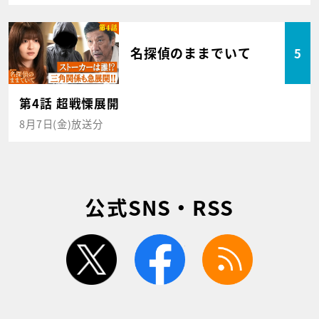
名探偵のままでいて
5
第4話 超戦慄展開
8月7日(金)放送分
公式SNS・RSS
twitter
facebook
rss