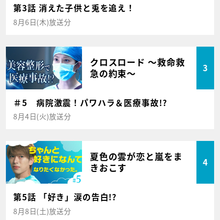
第3話 消えた子供と兎を追え！
8月6日(木)放送分
クロスロード ～救命救
3
急の約束～
＃5 病院激震！パワハラ＆医療事故!?
8月4日(火)放送分
夏色の雲が恋と嵐をま
4
きおこす
第5話 「好き」涙の告白!?
8月8日(土)放送分