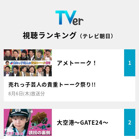
視聴ランキング
（テレビ朝日）
アメトーーク！
1
売れっ子芸人の貴重トーーク祭り!!
8月6日(木)放送分
大空港～GATE24～
2