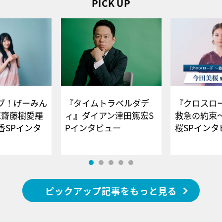
PICK UP
ブ！げーみん
『タイムトラベルダデ
『クロスロー
E齋藤樹愛羅
ィ』ダイアン津田篤宏S
救急の約束
香SPインタ
Pインタビュー
桜SPイ
ピックアップ記事をもっと見る