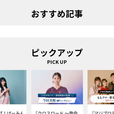
おすすめ記事
ピックアップ
PICK UP
ブ！げーみん
『クロスロード ～救命
『マジプロ