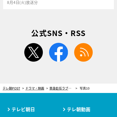
8月4日(火)放送分
公式SNS・RSS
twitter
facebook
rss
テレ朝POST
ドラマ・映画
単身赴任ラブサスペンス＆パラサイト不倫…！土曜深夜の“ドロヤバ”恋愛2作にツッコミがとまらない
写真10
テレビ朝日
テレ朝動画