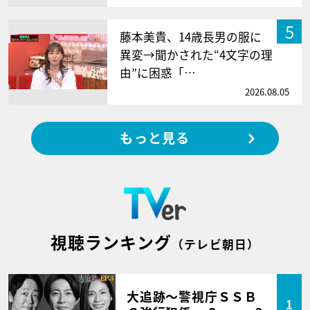
5
藤本美貴、14歳長男の服に
異変→聞かされた“4文字の理
由”に困惑「…
2026.08.05
もっと見る
視聴ランキング
（テレビ朝日）
大追跡～警視庁ＳＳＢ
1