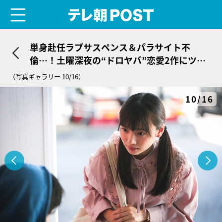
menu
テレ朝POST
単身赴任ラブサスペンス＆パラサイト不
倫…！土曜深夜の“ドロヤバ”恋愛2作にツッ
コミがとまらない
（写真ギャラリー 10/16）
10/16