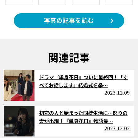
写真の記事を読む
関連記事
サムネイル
ドラマ『単身花日』ついに最終回！「す
べてお話します」結婚式を挙…
2023.12.09
サムネイル
初恋の人と始まった同棲生活に…怒りの
妻が出現！『単身花日』物語最…
2023.12.02