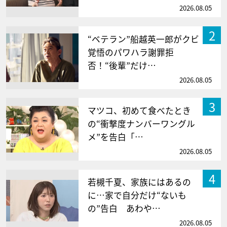
2026.08.05
2
“ベテラン”船越英一郎がクビ
覚悟のパワハラ謝罪拒
否！“後輩”だけ…
2026.08.05
3
マツコ、初めて食べたとき
の“衝撃度ナンバーワングル
メ”を告白「…
2026.08.05
4
若槻千夏、家族にはあるの
に…家で自分だけ“ないも
の”告白 あわや…
2026.08.05