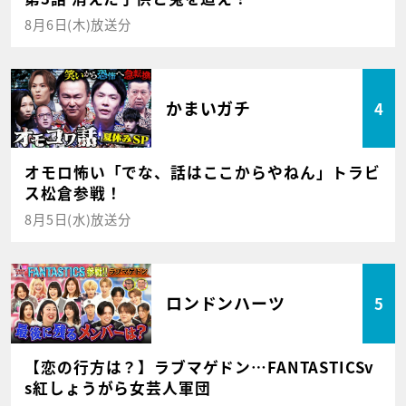
8月6日(木)放送分
かまいガチ
4
オモロ怖い「でな、話はここからやねん」トラビ
ス松倉参戦！
8月5日(水)放送分
ロンドンハーツ
5
【恋の行方は？】ラブマゲドン…FANTASTICSv
s紅しょうがら女芸人軍団