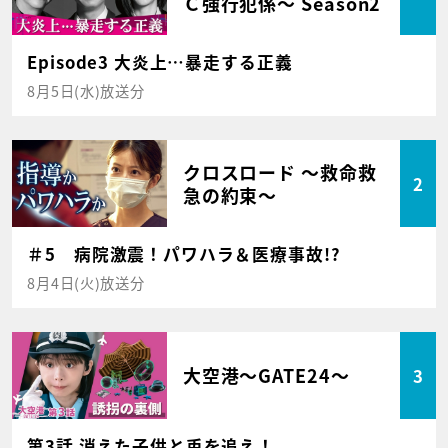
Ｃ強行犯係～ Season2
Episode3 大炎上…暴走する正義
8月5日(水)放送分
クロスロード ～救命救
2
急の約束～
＃5 病院激震！パワハラ＆医療事故!?
8月4日(火)放送分
大空港～GATE24～
3
第3話 消えた子供と兎を追え！