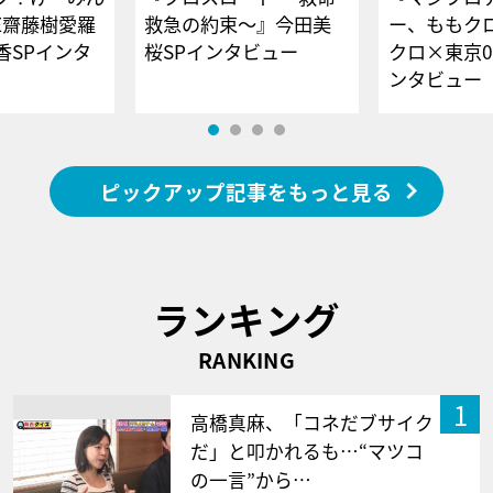
E齋藤樹愛羅
救急の約束～』今田美
ー、ももク
香SPインタ
桜SPインタビュー
クロ×東京0
ンタビュー
ピックアップ記事をもっと見る
ランキング
RANKING
1
高橋真麻、「コネだブサイク
だ」と叩かれるも…“マツコ
の一言”から…