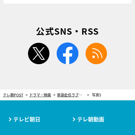
公式SNS・RSS
twitter
facebook
rss
テレ朝POST
ドラマ・映画
単身赴任ラブサスペンス＆パラサイト不倫…！土曜深夜の“ドロヤバ”恋愛2作にツッコミがとまらない
写真5
テレビ朝日
テレ朝動画