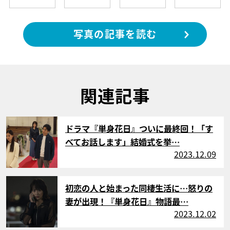
写真の記事を読む
関連記事
サムネイル
ドラマ『単身花日』ついに最終回！「す
べてお話します」結婚式を挙…
2023.12.09
サムネイル
初恋の人と始まった同棲生活に…怒りの
妻が出現！『単身花日』物語最…
2023.12.02