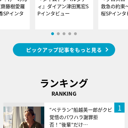
E齋藤樹愛羅
ィ』ダイアン津田篤宏S
救急の約束
香SPインタ
Pインタビュー
桜SPイ
ピックアップ記事をもっと見る
ランキング
RANKING
1
“ベテラン”船越英一郎がクビ
覚悟のパワハラ謝罪拒
否！“後輩”だけ…