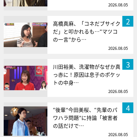
2026.08.05
2
高橋真麻、「コネだブサイク
だ」と叩かれるも…“マツコ
の一言”から…
2026.08.05
3
川田裕美、洗濯物がなぜか真
っ赤に！原因は息子のポケッ
トの中身…
2026.08.05
4
“後輩”今田美桜、“先輩のパ
ワハラ問題”に持論「被害者
の話だけで…
2026.08.05