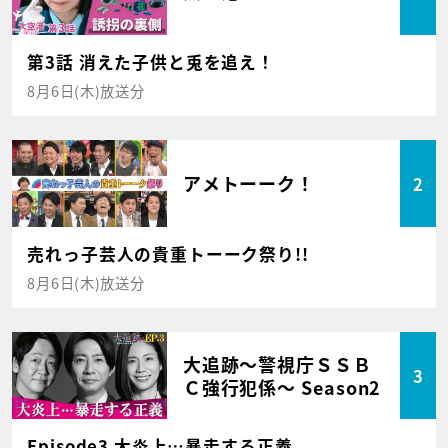
第3話 消えた子供と兎を追え！
8月6日(木)放送分
アメトーーク！
2
売れっ子芸人の貴重トーーク祭り!!
8月6日(木)放送分
大追跡～警視庁ＳＳＢ
3
Ｃ強行犯係～ Season2
Episode3 大炎上…暴走する正義