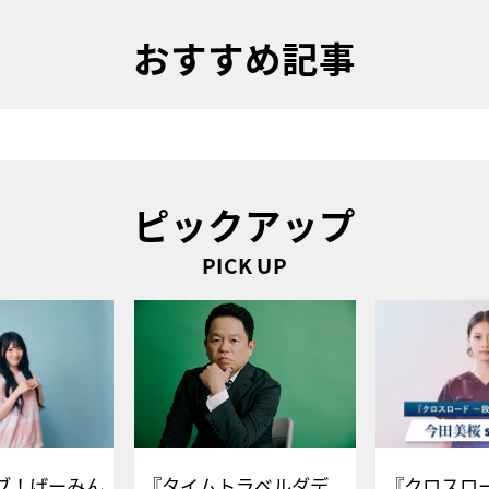
おすすめ記事
ピックアップ
PICK UP
ブ！げーみん
『タイムトラベルダデ
『クロスロー