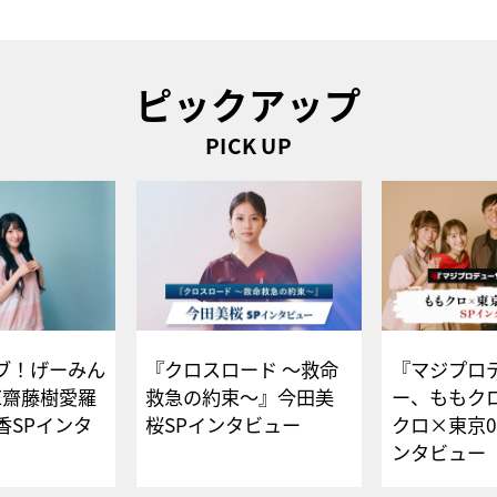
ピックアップ
PICK UP
ブ！げーみん
『クロスロード ～救命
『マジプロ
E齋藤樹愛羅
救急の約束～』今田美
ー、ももク
香SPインタ
桜SPインタビュー
クロ×東京0
ンタビュー