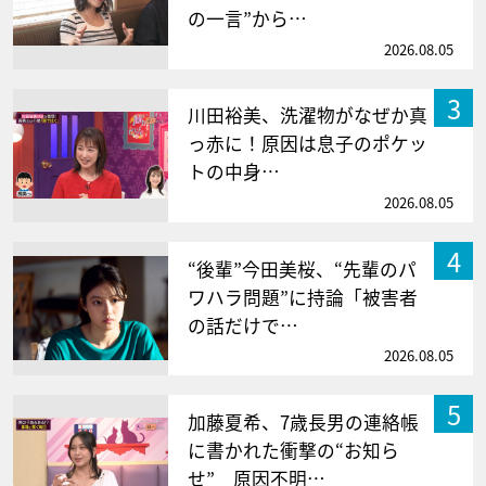
の一言”から…
2026.08.05
3
川田裕美、洗濯物がなぜか真
っ赤に！原因は息子のポケッ
トの中身…
2026.08.05
4
“後輩”今田美桜、“先輩のパ
ワハラ問題”に持論「被害者
の話だけで…
2026.08.05
5
加藤夏希、7歳長男の連絡帳
に書かれた衝撃の“お知ら
せ” 原因不明…