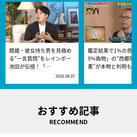
既婚・彼女持ち男を見極め
鑑定結果で1％の奇跡
る“一言質問”をレインボー
9％偽物」の“西郷隆
池田が伝授！「…
書”が本物と判明も…
2026.08.07
2
おすすめ記事
RECOMMEND