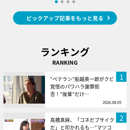
ピックアップ記事をもっと見る
ランキング
RANKING
1
“ベテラン”船越英一郎がクビ
覚悟のパワハラ謝罪拒
否！“後輩”だけ…
2026.08.05
2
高橋真麻、「コネだブサイク
だ」と叩かれるも…“マツコ