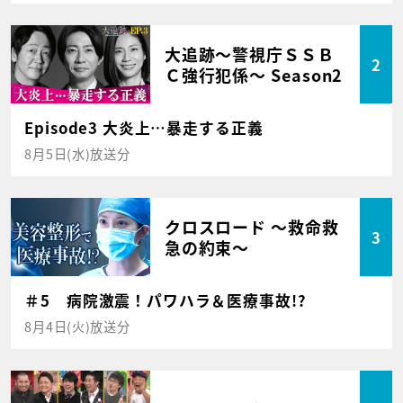
大追跡～警視庁ＳＳＢ
2
Ｃ強行犯係～ Season2
Episode3 大炎上…暴走する正義
8月5日(水)放送分
クロスロード ～救命救
3
急の約束～
＃5 病院激震！パワハラ＆医療事故!?
8月4日(火)放送分