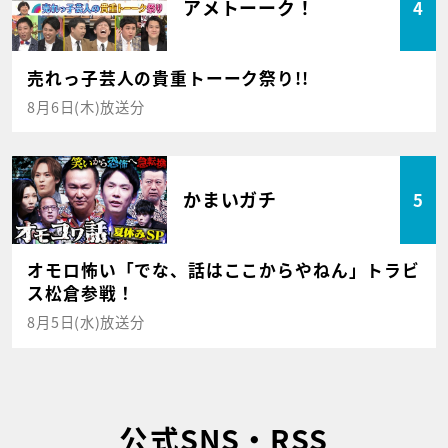
アメトーーク！
4
売れっ子芸人の貴重トーーク祭り!!
8月6日(木)放送分
かまいガチ
5
オモロ怖い「でな、話はここからやねん」トラビ
ス松倉参戦！
8月5日(水)放送分
公式SNS・RSS