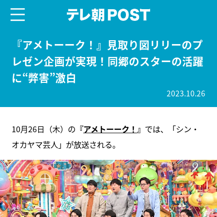
menu
テレ朝POST
『アメトーーク！』見取り図リリーのプ
レゼン企画が実現！同郷のスターの活躍
に“弊害”激白
2023.10.26
10月26日（木）の
『
アメトーーク！
』
では、「シン・
オカヤマ芸人」が放送される。