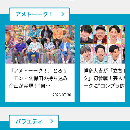
アメトーーク！
『アメトーーク！』とろサ
博多大吉が「立ちト
ーモン・久保田の持ち込み
ク」初参戦！芸人た
企画が実現！“自…
ークに“コンプラ的…
2026.07.30
2
バラエティ