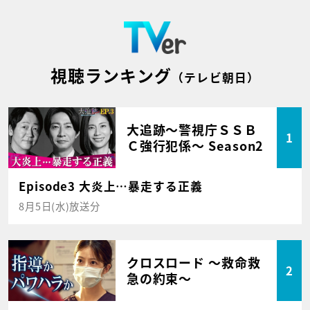
視聴ランキング
（テレビ朝日）
大追跡～警視庁ＳＳＢ
1
Ｃ強行犯係～ Season2
Episode3 大炎上…暴走する正義
8月5日(水)放送分
クロスロード ～救命救
2
急の約束～