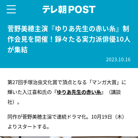
menu
テレ朝POST
菅野美穂主演『ゆりあ先生の赤い糸』制
作会見を開催！錚々たる実力派俳優10人
が集結
2023.10.16
第27回手塚治虫文化賞で頂点となる「マンガ大賞」に
輝いた入江喜和氏の
『
ゆりあ先生の赤い糸
』
（講談
社）。
同作が菅野美穂主演で連続ドラマ化。10月19日（木）
よりスタートする。