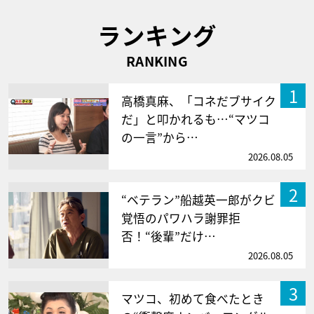
ランキング
RANKING
1
高橋真麻、「コネだブサイク
だ」と叩かれるも…“マツコ
の一言”から…
2026.08.05
2
“ベテラン”船越英一郎がクビ
覚悟のパワハラ謝罪拒
否！“後輩”だけ…
2026.08.05
3
マツコ、初めて食べたとき