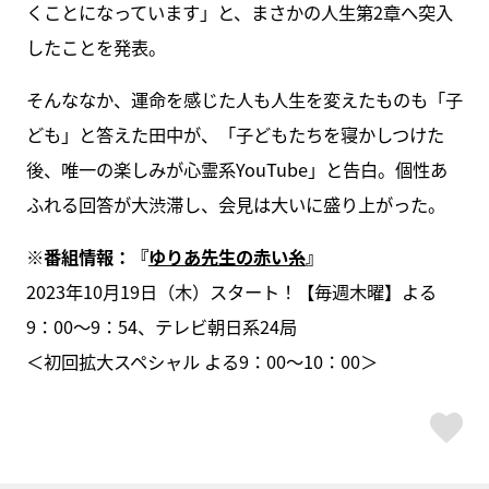
くことになっています」と、まさかの人生第2章へ突入
したことを発表。
そんななか、運命を感じた人も人生を変えたものも「子
ども」と答えた田中が、「子どもたちを寝かしつけた
後、唯一の楽しみが心霊系YouTube」と告白。個性あ
ふれる回答が大渋滞し、会見は大いに盛り上がった。
※番組情報：『
ゆりあ先生の赤い糸
』
2023年10月19日（木）スタート！【毎週木曜】よる
9：00～9：54、テレビ朝日系24局
＜初回拡大スペシャル よる9：00～10：00＞
ス