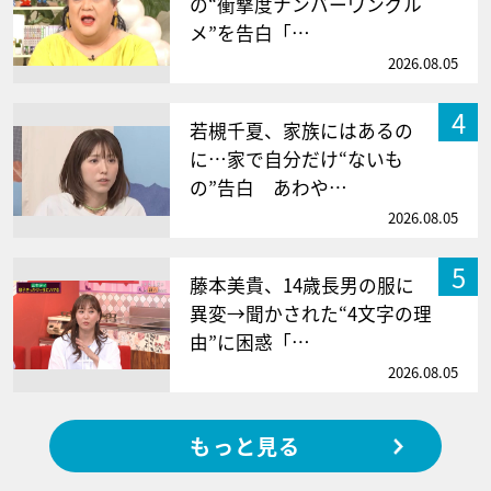
の“衝撃度ナンバーワングル
メ”を告白「…
2026.08.05
4
若槻千夏、家族にはあるの
に…家で自分だけ“ないも
の”告白 あわや…
2026.08.05
5
藤本美貴、14歳長男の服に
異変→聞かされた“4文字の理
由”に困惑「…
2026.08.05
もっと見る