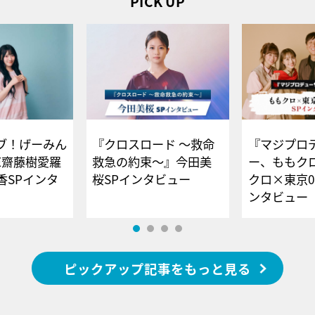
PICK UP
ブ！げーみん
『クロスロード ～救命
『マジプロ
E齋藤樹愛羅
救急の約束～』今田美
ー、ももク
香SPインタ
桜SPインタビュー
クロ×東京0
ンタビュー
ピックアップ記事をもっと見る