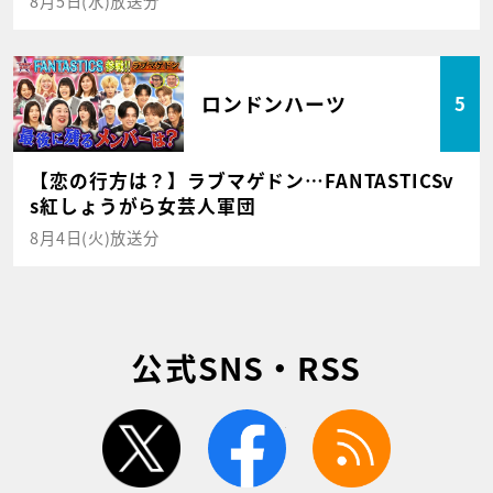
8月5日(水)放送分
ロンドンハーツ
5
【恋の行方は？】ラブマゲドン…FANTASTICSv
s紅しょうがら女芸人軍団
8月4日(火)放送分
公式SNS・RSS
twitter
facebook
rss