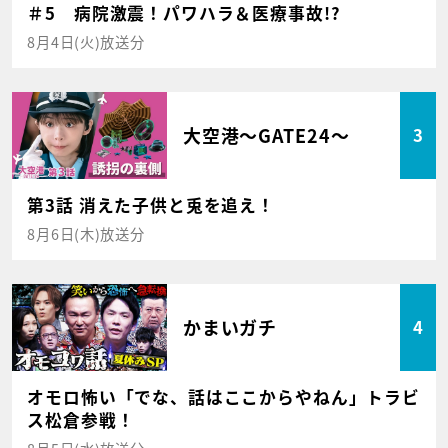
＃5 病院激震！パワハラ＆医療事故!?
8月4日(火)放送分
大空港～GATE24～
3
第3話 消えた子供と兎を追え！
8月6日(木)放送分
かまいガチ
4
オモロ怖い「でな、話はここからやねん」トラビ
ス松倉参戦！