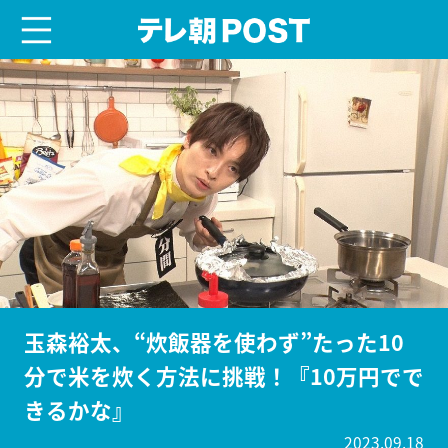
menu
テレ朝POST
玉森裕太、“炊飯器を使わず”たった10
分で米を炊く方法に挑戦！『10万円でで
きるかな』
2023.09.18