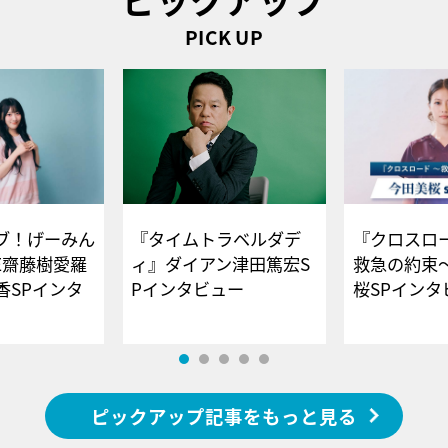
PICK UP
ブ！げーみん
『タイムトラベルダデ
『クロスロー
E齋藤樹愛羅
ィ』ダイアン津田篤宏S
救急の約束
香SPインタ
Pインタビュー
桜SPイ
ピックアップ記事をもっと見る