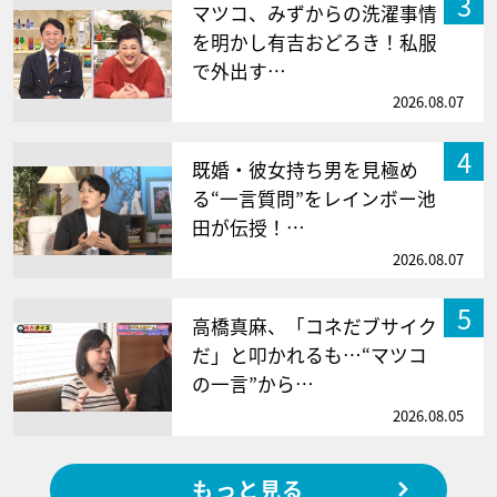
3
マツコ、みずからの洗濯事情
を明かし有吉おどろき！私服
で外出す…
2026.08.07
4
既婚・彼女持ち男を見極め
る“一言質問”をレインボー池
田が伝授！…
2026.08.07
5
高橋真麻、「コネだブサイク
だ」と叩かれるも…“マツコ
の一言”から…
2026.08.05
もっと見る