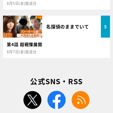
8月5日(水)放送分
名探偵のままでいて
5
第4話 超戦慄展開
8月7日(金)放送分
公式SNS・RSS
twitter
facebook
rss