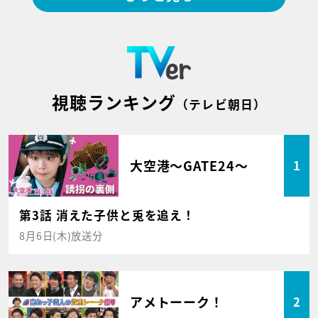
視聴ランキング
（テレビ朝日）
大空港～GATE24～
1
第3話 消えた子供と兎を追え！
8月6日(木)放送分
アメトーーク！
2