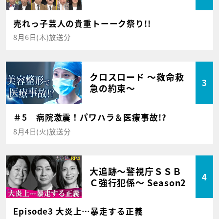
売れっ子芸人の貴重トーーク祭り!!
8月6日(木)放送分
クロスロード ～救命救
3
急の約束～
＃5 病院激震！パワハラ＆医療事故!?
8月4日(火)放送分
大追跡～警視庁ＳＳＢ
4
Ｃ強行犯係～ Season2
Episode3 大炎上…暴走する正義