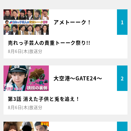
アメトーーク！
1
売れっ子芸人の貴重トーーク祭り!!
8月6日(木)放送分
大空港～GATE24～
2
第3話 消えた子供と兎を追え！
8月6日(木)放送分