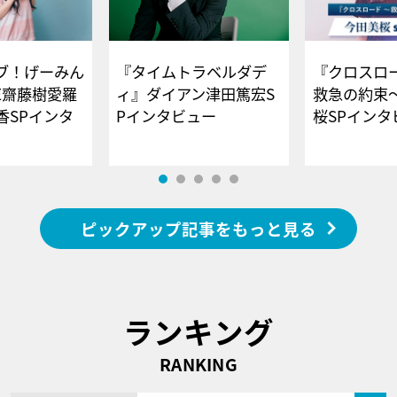
ブ！げーみん
『タイムトラベルダデ
『クロスロー
E齋藤樹愛羅
ィ』ダイアン津田篤宏S
救急の約束
香SPインタ
Pインタビュー
桜SPイ
ピックアップ記事をもっと見る
ランキング
RANKING