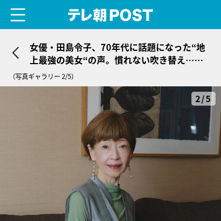
menu
テレ朝POST
女優・田島令子、70年代に話題になった“地
上最強の美女“の声。慣れない吹き替え…最
初は「令子ちゃん、マイクの前でしゃべるん
（写真ギャラリー 2/5）
ですよ」
2/5