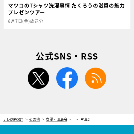
マツコのTシャツ洗濯事情 たくろうの滋賀の魅力
プレゼンツアー
8月7日(金)放送分
公式SNS・RSS
twitter
facebook
rss
テレ朝POST
その他
女優・田島令子、70年代に話題になった“地上最強の美女“の声。慣れない吹き替え…最初は「令子ちゃん、マイクの前でしゃべるんですよ」
写真2