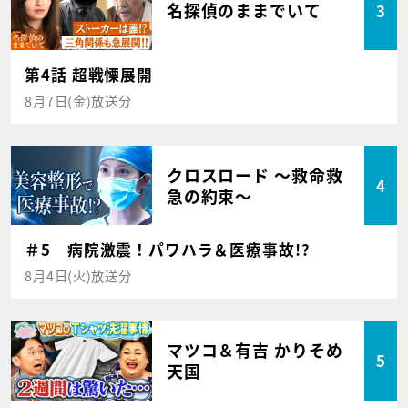
名探偵のままでいて
3
第4話 超戦慄展開
8月7日(金)放送分
クロスロード ～救命救
4
急の約束～
＃5 病院激震！パワハラ＆医療事故!?
8月4日(火)放送分
マツコ＆有吉 かりそめ
5
天国