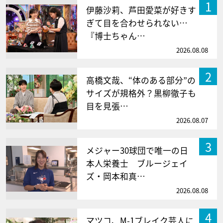
1
伊藤沙莉、芦田愛菜が好きす
ぎて目を合わせられない…
『博士ちゃん…
2026.08.08
2
高橋文哉、“体のある部分”の
サイズが規格外？黒柳徹子も
目を見張…
2026.08.07
3
メジャー30球団で唯一の日
本人栄養士 ブルージェイ
ズ・岡本和真…
2026.08.08
4
マツコ、M-1ブレイク芸人に