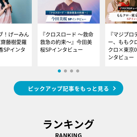
ブ！げーみん
『クロスロード ～救命
『マジプロ
E齋藤樹愛羅
救急の約束～』今田美
ー、ももク
香SPインタ
桜SPインタビュー
クロ×東京0
ンタビュー
ピックアップ記事をもっと見る
ランキング
RANKING