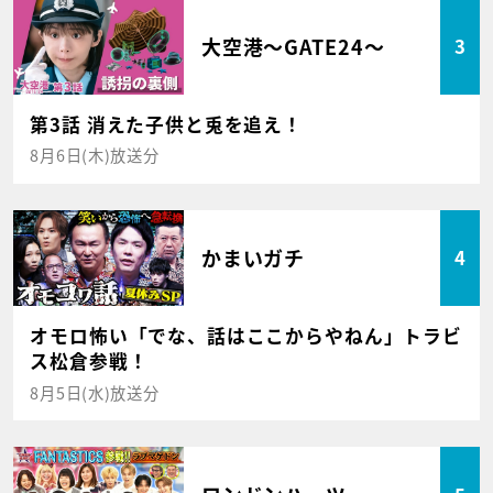
大空港～GATE24～
3
第3話 消えた子供と兎を追え！
8月6日(木)放送分
かまいガチ
4
オモロ怖い「でな、話はここからやねん」トラビ
ス松倉参戦！
8月5日(水)放送分