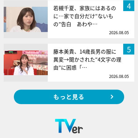
4
若槻千夏、家族にはあるの
に…家で自分だけ“ないも
の”告白 あわや…
2026.08.05
5
藤本美貴、14歳長男の服に
異変→聞かされた“4文字の理
由”に困惑「…
2026.08.05
もっと見る