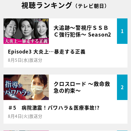
視聴ランキング
（テレビ朝日）
大追跡～警視庁ＳＳＢ
1
Ｃ強行犯係～ Season2
Episode3 大炎上…暴走する正義
8月5日(水)放送分
クロスロード ～救命救
2
急の約束～
＃5 病院激震！パワハラ＆医療事故!?
8月4日(火)放送分