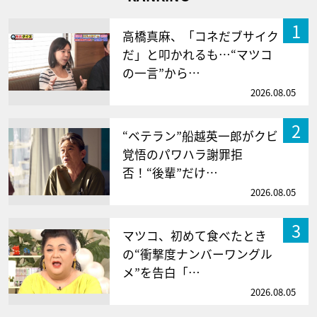
1
高橋真麻、「コネだブサイク
だ」と叩かれるも…“マツコ
の一言”から…
2026.08.05
2
“ベテラン”船越英一郎がクビ
覚悟のパワハラ謝罪拒
否！“後輩”だけ…
2026.08.05
3
マツコ、初めて食べたとき
の“衝撃度ナンバーワングル
メ”を告白「…
2026.08.05