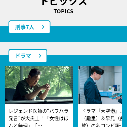
トピックス
TOPICS
刑事7人
ドラマ
レジェンド医師の“パワハラ
ドラマ『大空港』、
発言”が大炎上！「女性はほ
（趣里）＆早見（眞
んと無理」「…
敦）の名コンビ誕…