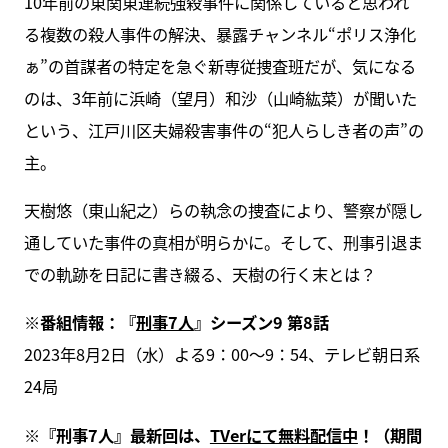
10年前の東関東連続強殺事件に関係していると思われ
る複数の殺人事件の解決、暴露チャンネル“ポリス浄化
ぁ”の首謀者の特定を急ぐ新専従捜査班だが、気になる
のは、3年前に浜崎（望月）和沙（山崎紘菜）が聞いた
という、江戸川区夫婦殺害事件の“犯人らしき者の声”の
主。
天樹悠（東山紀之）らの執念の捜査により、警察が隠し
通していた事件の真相が明らかに。そして、刑事引退ま
での軌跡を日記に書き綴る、天樹の行く末とは？
※番組情報：『
刑事7人
』シーズン9 第8話
2023年8月2日（水）よる9：00～9：54、テレビ朝日系
24局
※『刑事7人』最新回は、
TVerにて無料配信中
！（期間