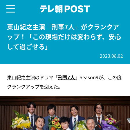
menu
テレ朝POST
東山紀之主演『刑事7人』がクランクア
ップ！「この現場だけは変わらず、安心
して過ごせる」
2023.08.02
東山紀之主演のドラマ
『
刑事7人
』
Season9が、この度
クランクアップを迎えた。