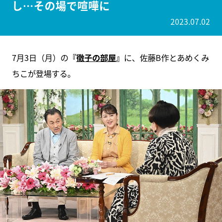
し…その場で喧嘩に
2023.07.02
7月3日（月）の
『
徹子の部屋
』
に、佐藤B作とあめくみ
ちこが登場する。