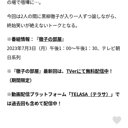
の場で喧嘩に…。
今回は2人の間に黒柳徹子が入り一人ずつ諭しながら、
終始笑いが絶えないトークとなる。
※番組情報：『
徹子の部屋
』
2023年7月3日（月）午後1：00～午後1：30、テレビ朝
日系列
※『徹子の部屋』最新回は、
TVerにて無料配信中
！
（期間限定）
※動画配信プラットフォーム「
TELASA（テラサ）
」で
は過去回も含めて配信中！
ス