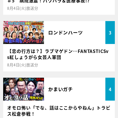
＃5 病院激震！パワハラ＆医療事故!?
8月4日(火)放送分
ロンドンハーツ
3
【恋の行方は？】ラブマゲドン…FANTASTICSv
s紅しょうがら女芸人軍団
8月4日(火)放送分
かまいガチ
4
オモロ怖い「でな、話はここからやねん」トラビ
ス松倉参戦！