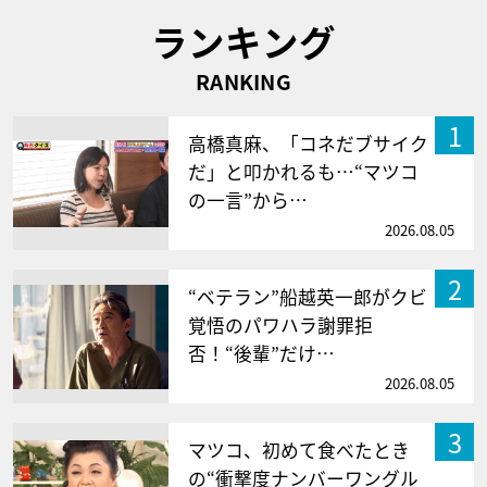
ランキング
RANKING
1
高橋真麻、「コネだブサイク
だ」と叩かれるも…“マツコ
の一言”から…
2026.08.05
2
“ベテラン”船越英一郎がクビ
覚悟のパワハラ謝罪拒
否！“後輩”だけ…
2026.08.05
3
マツコ、初めて食べたとき
の“衝撃度ナンバーワングル