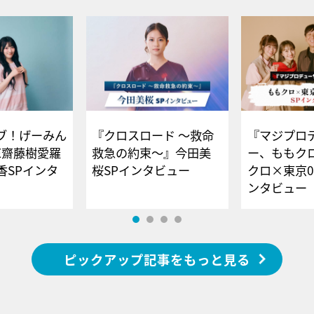
ブ！げーみん
『クロスロード ～救命
『マジプロ
E齋藤樹愛羅
救急の約束～』今田美
ー、ももク
香SPインタ
桜SPインタビュー
クロ×東京0
ンタビュー
ピックアップ記事をもっと見る