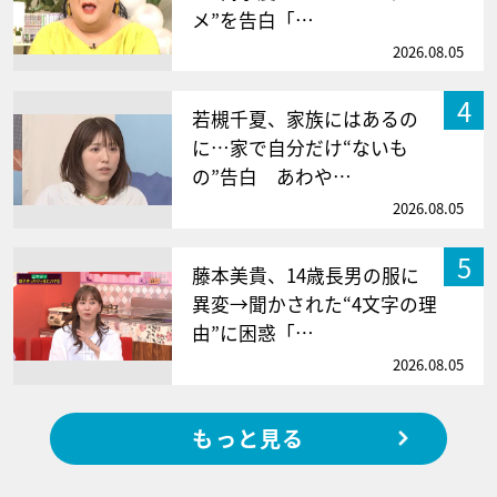
メ”を告白「…
2026.08.05
4
若槻千夏、家族にはあるの
に…家で自分だけ“ないも
の”告白 あわや…
2026.08.05
5
藤本美貴、14歳長男の服に
異変→聞かされた“4文字の理
由”に困惑「…
2026.08.05
もっと見る