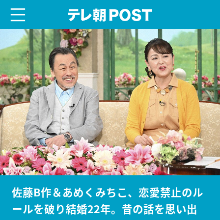
menu
テレ朝POST
佐藤B作＆あめくみちこ、恋愛禁止のル
ールを破り結婚22年。昔の話を思い出