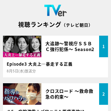
視聴ランキング
（テレビ朝日）
大追跡～警視庁ＳＳＢ
1
Ｃ強行犯係～ Season2
Episode3 大炎上…暴走する正義
8月5日(水)放送分
クロスロード ～救命救
2
急の約束～