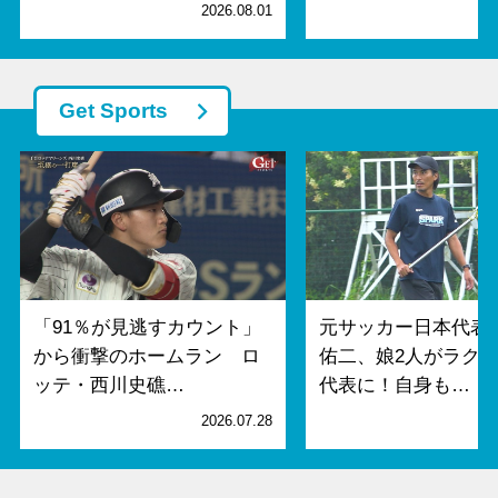
2026.08.01
2
Get Sports
「91％が見逃すカウント」
元サッカー日本代表
から衝撃のホームラン ロ
佑二、娘2人がラク
ッテ・西川史礁…
代表に！自身も…
2026.07.28
2