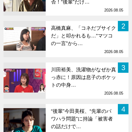
否！“後輩”だけ…
2026.08.05
2
高橋真麻、「コネだブサイク
だ」と叩かれるも…“マツコ
の一言”から…
2026.08.05
3
川田裕美、洗濯物がなぜか真
っ赤に！原因は息子のポケッ
トの中身…
2026.08.05
4
“後輩”今田美桜、“先輩のパ
ワハラ問題”に持論「被害者
の話だけで…