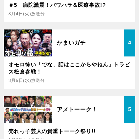
＃5 病院激震！パワハラ＆医療事故!?
8月4日(火)放送分
かまいガチ
4
オモロ怖い「でな、話はここからやねん」トラビ
ス松倉参戦！
8月5日(水)放送分
アメトーーク！
5
売れっ子芸人の貴重トーーク祭り!!