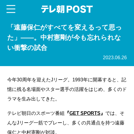
menu
テレ朝POST
「遠藤保仁がすべてを変えるって思っ
た」――。中村憲剛が今も忘れられな
い衝撃の試合
2023.06.26
今年30周年を迎えたJリーグ。1993年に開幕すると、記
憶に残る名場面やスター選手の活躍をはじめ、多くのド
ラマを生み出してきた。
テレビ朝日のスポーツ番組
『
GET SPORTS
』
では、そ
んなJリーグ一筋でプレーし、多くの共通点を持つ遠藤
保仁と中村憲剛が対談。