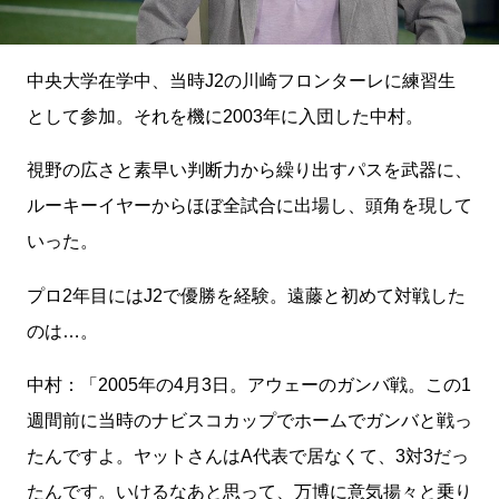
中央大学在学中、当時J2の川崎フロンターレに練習生
として参加。それを機に2003年に入団した中村。
視野の広さと素早い判断力から繰り出すパスを武器に、
ルーキーイヤーからほぼ全試合に出場し、頭角を現して
いった。
プロ2年目にはJ2で優勝を経験。遠藤と初めて対戦した
のは…。
中村：「2005年の4月3日。アウェーのガンバ戦。この1
週間前に当時のナビスコカップでホームでガンバと戦っ
たんですよ。ヤットさんはA代表で居なくて、3対3だっ
たんです。いけるなあと思って、万博に意気揚々と乗り