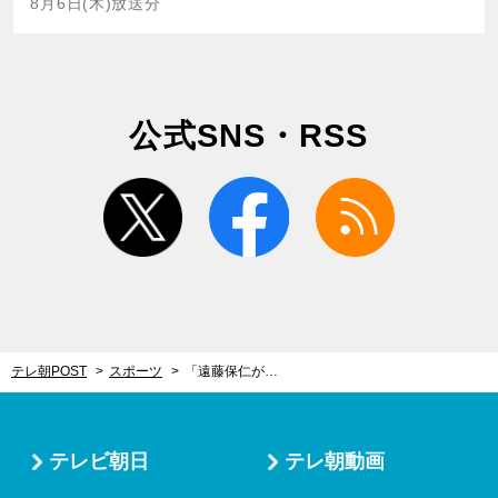
8月6日(木)放送分
公式SNS・RSS
twitter
facebook
rss
テレ朝POST
スポーツ
「遠藤保仁がすべてを変えるって思った」――。中村憲剛が今も忘れられない衝撃の試合
テレビ朝日
テレ朝動画