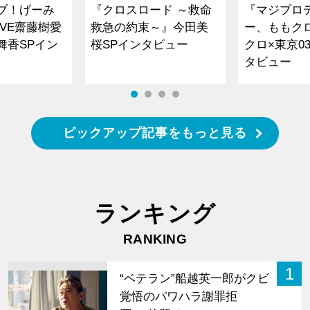
ブ！げーみ
『クロスロード ～救命
『マジプロ
VE齋藤樹愛
救急の約束～』今田美
ー、ももク
舞香SPイン
桜SPインタビュー
クロ×東京0
タビュー
ピックアップ記事をもっと見る
ランキング
RANKING
1
“ベテラン”船越英一郎がクビ
覚悟のパワハラ謝罪拒