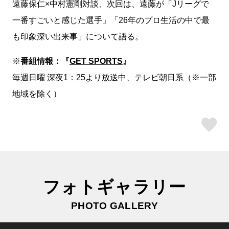
遠藤保仁×中村憲剛対談、次回は、遠藤が「Jリーグで
一番すごいと感じた選手」「26年のプロ生活の中で最
も印象深い出来事」について語る。
※
番組情報：『
GET SPORTS
』
毎週日曜 深夜1：25より放送中、テレビ朝日系（※一部
地域を除く）
ス
フォトギャラリー
PHOTO GALLERY