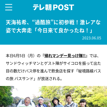
menu
テレ朝POST
天海祐希、“過酷旅”に初参戦！激レアな
姿で大奔走「今日来て良かったね！」
2023.06.05
本日6月5日（月）の
『
帰れマンデー見っけ隊!!
』
では、
サンドウィッチマンとゲスト陣がサイコロを振って出た
目の数だけバス停を進んで飲食店を探す「秘境路線バス
の旅 バスサンド」が放送される。