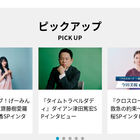
ピックアップ
PICK UP
ブ！げーみん
『タイムトラベルダデ
『クロスロー
E齋藤樹愛羅
ィ』ダイアン津田篤宏S
救急の約束
香SPインタ
Pインタビュー
桜SPイ