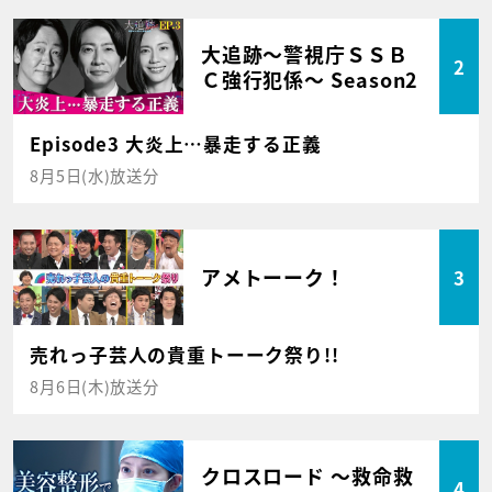
大追跡～警視庁ＳＳＢ
2
Ｃ強行犯係～ Season2
Episode3 大炎上…暴走する正義
8月5日(水)放送分
アメトーーク！
3
売れっ子芸人の貴重トーーク祭り!!
8月6日(木)放送分
クロスロード ～救命救
4