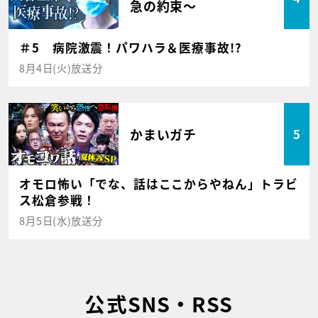
急の約束～
＃5 病院激震！パワハラ＆医療事故!?
8月4日(火)放送分
かまいガチ
5
オモロ怖い「でな、話はここからやねん」トラビ
ス松倉参戦！
8月5日(水)放送分
公式SNS・RSS