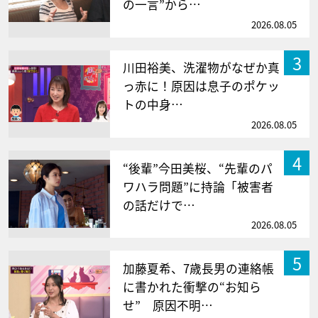
の一言”から…
2026.08.05
3
川田裕美、洗濯物がなぜか真
っ赤に！原因は息子のポケッ
トの中身…
2026.08.05
4
“後輩”今田美桜、“先輩のパ
ワハラ問題”に持論「被害者
の話だけで…
2026.08.05
5
加藤夏希、7歳長男の連絡帳
に書かれた衝撃の“お知ら
せ” 原因不明…