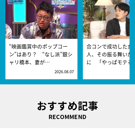
“映画鑑賞中のポップコー
合コンで成功した女
ン”はあり？ “なし派”銀シ
人、その振る舞いが
ャリ橋本、妻が…
に 「やっぱモテる
2026.08.07
2
おすすめ記事
RECOMMEND