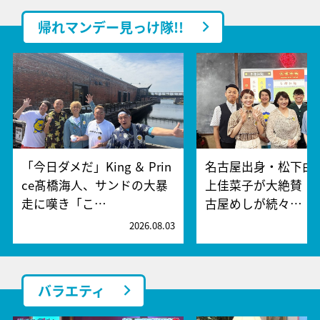
帰れマンデー見っけ隊!!
「今日ダメだ」King ＆ Prin
名古屋出身・松下由
ce髙橋海人、サンドの大暴
上佳菜子が大絶賛！
走に嘆き「こ…
古屋めしが続々…
2026.08.03
2
バラエティ