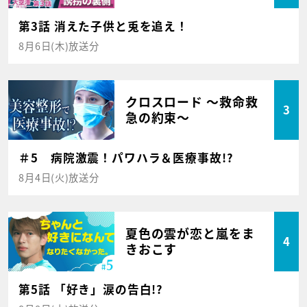
第3話 消えた子供と兎を追え！
8月6日(木)放送分
クロスロード ～救命救
3
急の約束～
＃5 病院激震！パワハラ＆医療事故!?
8月4日(火)放送分
夏色の雲が恋と嵐をま
4
きおこす
第5話 「好き」涙の告白!?