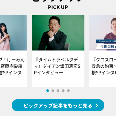
PICK UP
ブ！げーみん
『タイムトラベルダデ
『クロスロー
E齋藤樹愛羅
ィ』ダイアン津田篤宏S
救急の約束
香SPインタ
Pインタビュー
桜SPイ
ピックアップ記事をもっと見る