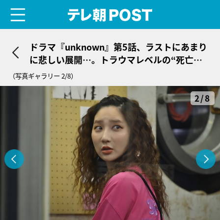
menu
テレ朝POST
ドラマ『unknown』第5話、ラストにあまり
に悲しい展開…。トラウマレベルの“死亡フ
ラグ”
（写真ギャラリー 2/8）
2/8