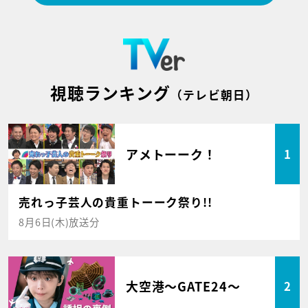
視聴ランキング
（テレビ朝日）
アメトーーク！
1
売れっ子芸人の貴重トーーク祭り!!
8月6日(木)放送分
大空港～GATE24～
2