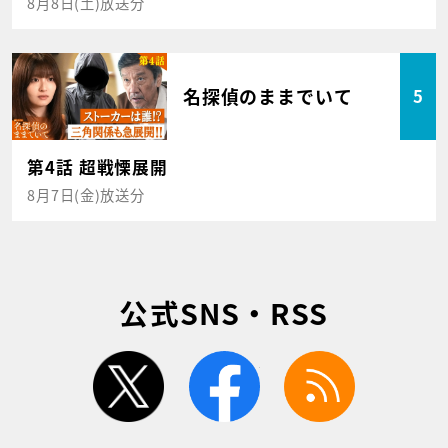
8月8日(土)放送分
名探偵のままでいて
5
第4話 超戦慄展開
8月7日(金)放送分
公式SNS・RSS
twitter
facebook
rss