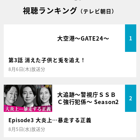
視聴ランキング
（テレビ朝日）
大空港～GATE24～
1
第3話 消えた子供と兎を追え！
8月6日(木)放送分
大追跡～警視庁ＳＳＢ
2
Ｃ強行犯係～ Season2
Episode3 大炎上…暴走する正義
8月5日(水)放送分