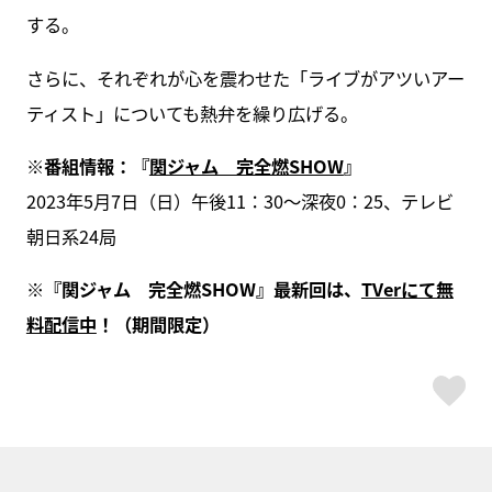
する。
さらに、それぞれが心を震わせた「ライブがアツいアー
ティスト」についても熱弁を繰り広げる。
※番組情報：『
関ジャム 完全燃SHOW
』
2023年5月7日（日）午後11：30～深夜0：25、テレビ
朝日系24局
※『関ジャム 完全燃SHOW』最新回は、
TVerにて無
料配信中
！（期間限定）
ス