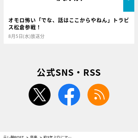
オモロ怖い「でな、話はここからやねん」トラビ
ス松倉参戦！
8月5日(水)放送分
公式SNS・RSS
twitter
facebook
rss
テレ朝POST
音楽
約3年ぶりにアツいライブが帰ってきた！プロ絶賛の“ライブが激アツのアーティスト”