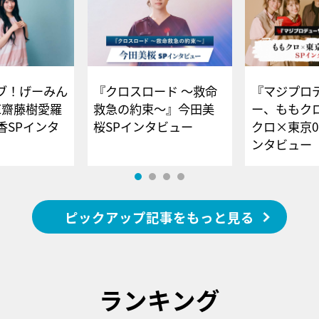
ブ！げーみん
『クロスロード ～救命
『マジプロ
E齋藤樹愛羅
救急の約束～』今田美
ー、ももク
香SPインタ
桜SPインタビュー
クロ×東京0
ンタビュー
ピックアップ記事をもっと見る
ランキング