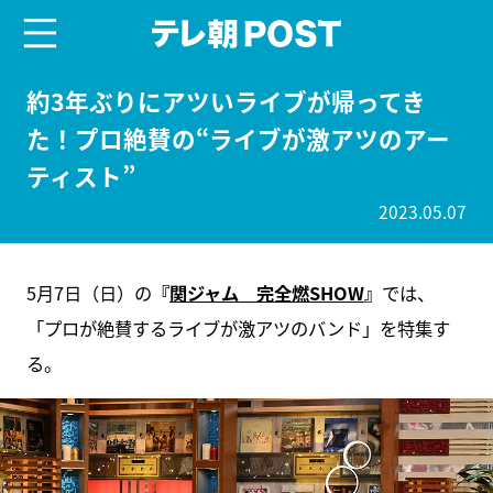
menu
テレ朝POST
約3年ぶりにアツいライブが帰ってき
た！プロ絶賛の“ライブが激アツのアー
ティスト”
2023.05.07
5月7日（日）の
『
関ジャム 完全燃SHOW
』
では、
「プロが絶賛するライブが激アツのバンド」を特集す
る。