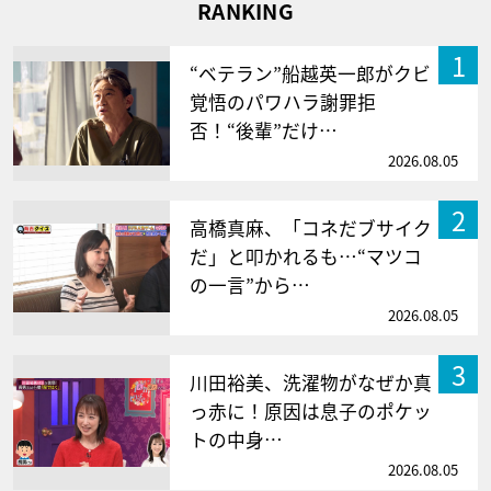
RANKING
1
“ベテラン”船越英一郎がクビ
覚悟のパワハラ謝罪拒
否！“後輩”だけ…
2026.08.05
2
高橋真麻、「コネだブサイク
だ」と叩かれるも…“マツコ
の一言”から…
2026.08.05
3
川田裕美、洗濯物がなぜか真
っ赤に！原因は息子のポケッ
トの中身…
2026.08.05