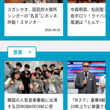
スガシカオ、国民的大御所
中森明菜、松田聖子
シンガーの“名言”にホンネ
音ポロリ！ライバル
炸裂！スタジオ…
風潮は「とんで…
2026.08.03
2
音楽
韓国の人気音楽番組に出演
『Mステ』豪華8組
するZEROBASEONEに密
23年ぶりに披露され