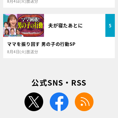
8月4日(火)放送分
夫が寝たあとに
5
ママを振り回す 男の子の行動SP
8月4日(火)放送分
公式SNS・RSS
twitter
facebook
rss