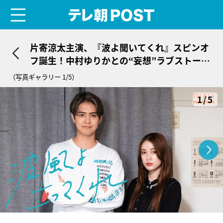
menu
テレ朝POST
片寄涼太主演、『波よ聞いてくれ』スピンオ
フ誕生！中村ゆりかとの“妄想”ラブストーリ
ーが開幕
（写真ギャラリー 1/5）
1/5