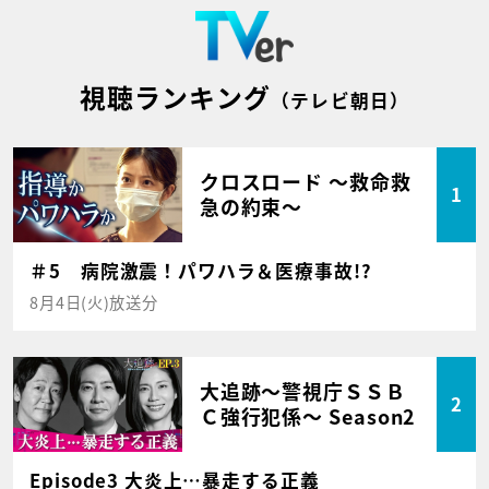
視聴ランキング
（テレビ朝日）
クロスロード ～救命救
1
急の約束～
＃5 病院激震！パワハラ＆医療事故!?
8月4日(火)放送分
大追跡～警視庁ＳＳＢ
2
Ｃ強行犯係～ Season2
Episode3 大炎上…暴走する正義