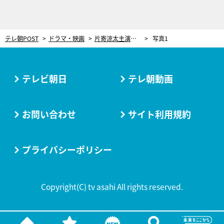
テレ朝POST
ドラマ・映画
片寄涼太主演、『波よ聞いてくれ』スピンオフ誕生！中村ゆりかとの“妄想”ラブストーリーが開幕
写真1
テレビ朝日
テレ朝動画
お問い合わせ
サイト利用規約
プライバシーポリシー
Copyright(C) tv asahi All rights reserved.