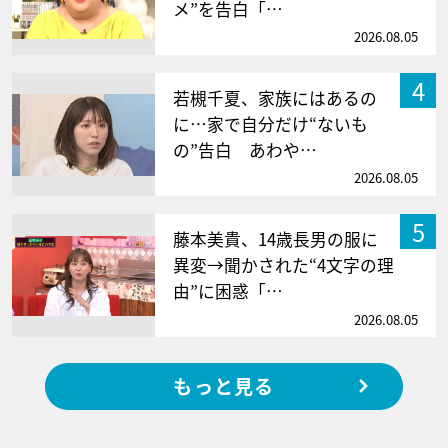
メ”を告白「…
2026.08.05
4
若槻千夏、家族にはあるの
に…家で自分だけ“ないも
の”告白 あわや…
2026.08.05
5
藤本美貴、14歳長男の服に
異変→聞かされた“4文字の理
由”に困惑「…
2026.08.05
もっと見る