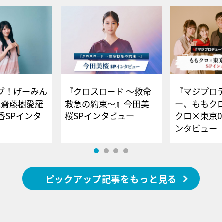
ブ！げーみん
『クロスロード ～救命
『マジプロ
E齋藤樹愛羅
救急の約束～』今田美
ー、ももク
香SPインタ
桜SPインタビュー
クロ×東京0
ンタビュー
ピックアップ記事をもっと見る