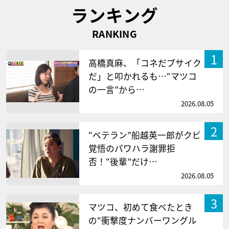
ランキング
RANKING
1
高橋真麻、「コネだブサイク
だ」と叩かれるも…“マツコ
の一言”から…
2026.08.05
2
“ベテラン”船越英一郎がクビ
覚悟のパワハラ謝罪拒
否！“後輩”だけ…
2026.08.05
3
マツコ、初めて食べたとき
の“衝撃度ナンバーワングル