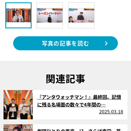
写真の記事を読む
関連記事
サムネイル
『アンタウォッチマン！』最終回、記憶
に残る名場面の数々で4年間の…
2025.03.18
サムネイル
劇団ひとりの再来…!? さらば森田、芸