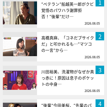
1
“ベテラン”船越英一郎がクビ
覚悟のパワハラ謝罪拒
否！“後輩”だけ…
2026.08.05
2
高橋真麻、「コネだブサイク
だ」と叩かれるも…“マツコ
の一言”から…
2026.08.05
3
川田裕美、洗濯物がなぜか真
っ赤に！原因は息子のポケッ
トの中身…
2026.08.05
4
“後輩”今田美桜、“先輩のパ