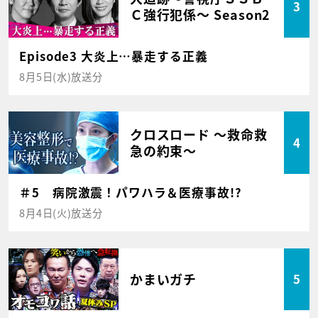
3
Ｃ強行犯係～ Season2
Episode3 大炎上…暴走する正義
8月5日(水)放送分
クロスロード ～救命救
4
急の約束～
＃5 病院激震！パワハラ＆医療事故!?
8月4日(火)放送分
かまいガチ
5