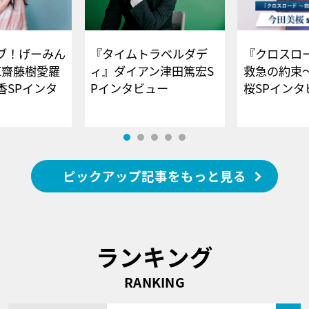
ブ！げーみん
『タイムトラベルダデ
『クロスロー
E齋藤樹愛羅
ィ』ダイアン津田篤宏S
救急の約束
香SPインタ
Pインタビュー
桜SPイ
ピックアップ記事をもっと見る
ランキング
RANKING