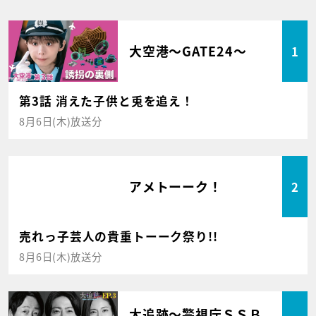
大空港～GATE24～
1
第3話 消えた子供と兎を追え！
8月6日(木)放送分
アメトーーク！
2
売れっ子芸人の貴重トーーク祭り!!
8月6日(木)放送分
大追跡～警視庁ＳＳＢ