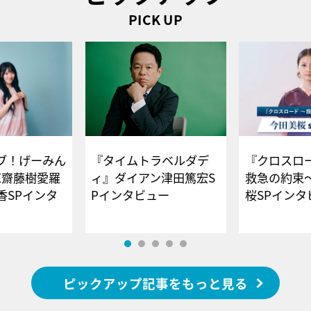
PICK UP
ブ！げーみん
『タイムトラベルダデ
『クロスロー
E齋藤樹愛羅
ィ』ダイアン津田篤宏S
救急の約束
香SPインタ
Pインタビュー
桜SPイ
ピックアップ記事をもっと見る