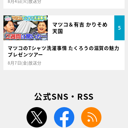
8月4日(火)放送分
マツコ＆有吉 かりそめ
5
天国
マツコのTシャツ洗濯事情 たくろうの滋賀の魅力
プレゼンツアー
8月7日(金)放送分
公式SNS・RSS
twitter
facebook
rss