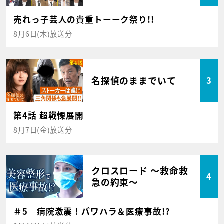
売れっ子芸人の貴重トーーク祭り!!
8月6日(木)放送分
名探偵のままでいて
3
第4話 超戦慄展開
8月7日(金)放送分
クロスロード ～救命救
4
急の約束～
＃5 病院激震！パワハラ＆医療事故!?