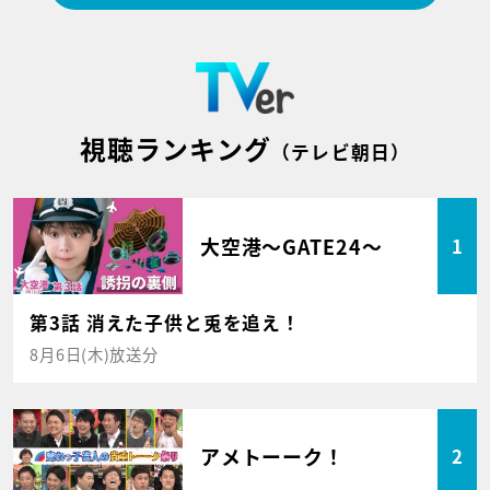
視聴ランキング
（テレビ朝日）
大空港～GATE24～
1
第3話 消えた子供と兎を追え！
8月6日(木)放送分
アメトーーク！
2