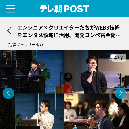
menu
テレ朝POST
エンジニア×クリエイターたちがWEB3技術
をエンタメ領域に活用、開発コンペ賞金総額
270万円の各受賞者決定！
（写真ギャラリー 4/7）
4/7