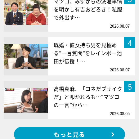
マツコ、みずからの洗濯事情
を明かし有吉おどろき！私服
で外出す…
2026.08.07
4
既婚・彼女持ち男を見極め
る“一言質問”をレインボー池
田が伝授！…
2026.08.07
5
高橋真麻、「コネだブサイク
だ」と叩かれるも…“マツコ
の一言”から…
2026.08.05
もっと見る