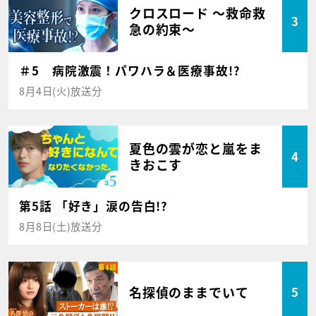
クロスロード ～救命救
3
急の約束～
＃5 病院激震！パワハラ＆医療事故!?
8月4日(火)放送分
夏色の雲が恋と嵐をま
4
きおこす
第5話 「好き」涙の告白!?
8月8日(土)放送分
名探偵のままでいて
5