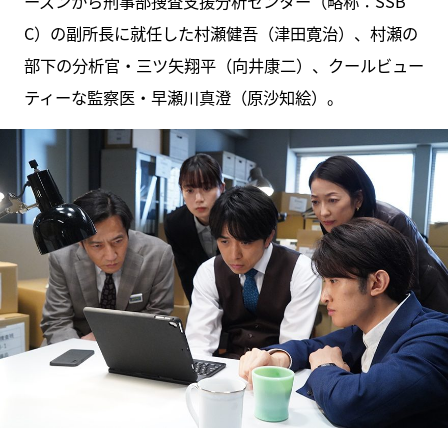
ーズンから刑事部捜査支援分析センター（略称：SSB
C）の副所長に就任した村瀬健吾（津田寛治）、村瀬の
部下の分析官・三ツ矢翔平（向井康二）、クールビュー
ティーな監察医・早瀬川真澄（原沙知絵）。