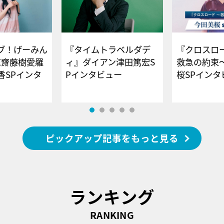
ブ！げーみん
『タイムトラベルダデ
『クロスロー
E齋藤樹愛羅
ィ』ダイアン津田篤宏S
救急の約束
香SPインタ
Pインタビュー
桜SPイ
ピックアップ記事をもっと見る
ランキング
RANKING