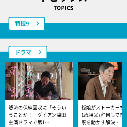
TOPICS
特捜9
ドラマ
怒涛の伏線回収に「そうい
孫娘がストーカー被
うことか！」ダイアン津田
1歳祖父が“何もでき
主演ドラマで第1…
察を動かす解決…