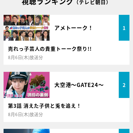
視聴ランキング
（テレビ朝日）
アメトーーク！
1
売れっ子芸人の貴重トーーク祭り!!
8月6日(木)放送分
大空港～GATE24～
2
第3話 消えた子供と兎を追え！
8月6日(木)放送分