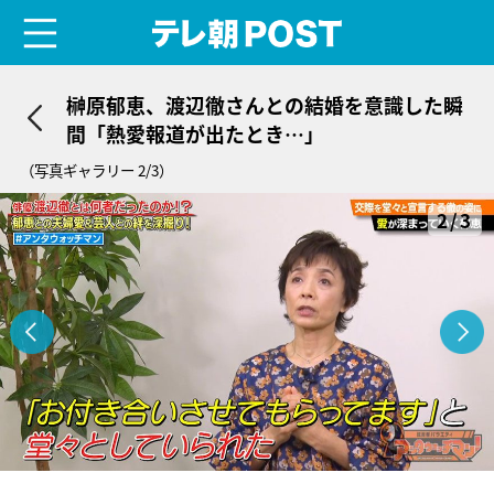
menu
テレ朝POST
榊原郁恵、渡辺徹さんとの結婚を意識した瞬
間「熱愛報道が出たとき…」
（写真ギャラリー 2/3）
2/3