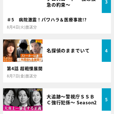
3
急の約束～
＃5 病院激震！パワハラ＆医療事故!?
8月4日(火)放送分
名探偵のままでいて
4
第4話 超戦慄展開
8月7日(金)放送分
大追跡～警視庁ＳＳＢ
5
Ｃ強行犯係～ Season2