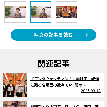
写真の記事を読む
関連記事
サムネイル
『アンタウォッチマン！』最終回、記憶
に残る名場面の数々で4年間の…
2025.03.18
サムネイル
劇団ひとりの再来…!? さらば森田、芸