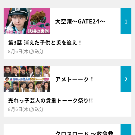
大空港～GATE24～
1
第3話 消えた子供と兎を追え！
8月6日(木)放送分
アメトーーク！
2
売れっ子芸人の貴重トーーク祭り!!
8月6日(木)放送分
クロスロード ～救命救