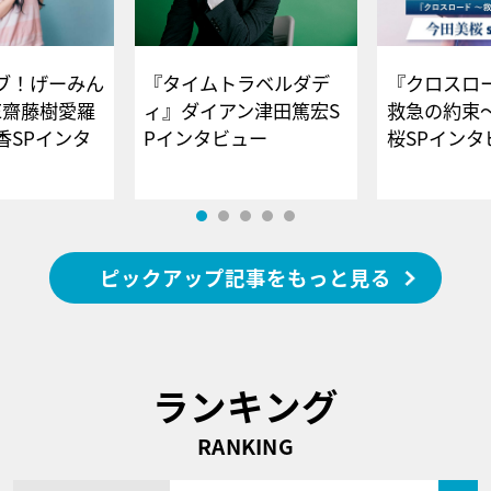
ブ！げーみん
『タイムトラベルダデ
『クロスロー
E齋藤樹愛羅
ィ』ダイアン津田篤宏S
救急の約束
香SPインタ
Pインタビュー
桜SPイ
ピックアップ記事をもっと見る
ランキング
RANKING