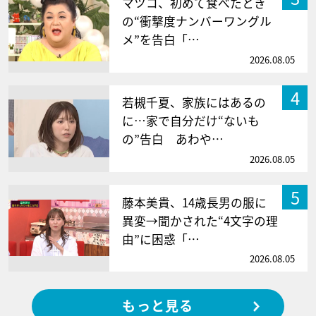
マツコ、初めて食べたとき
の“衝撃度ナンバーワングル
メ”を告白「…
2026.08.05
4
若槻千夏、家族にはあるの
に…家で自分だけ“ないも
の”告白 あわや…
2026.08.05
5
藤本美貴、14歳長男の服に
異変→聞かされた“4文字の理
由”に困惑「…
2026.08.05
もっと見る