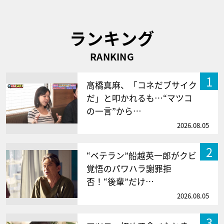
ランキング
RANKING
1
高橋真麻、「コネだブサイク
だ」と叩かれるも…“マツコ
の一言”から…
2026.08.05
2
“ベテラン”船越英一郎がクビ
覚悟のパワハラ謝罪拒
否！“後輩”だけ…
2026.08.05
3