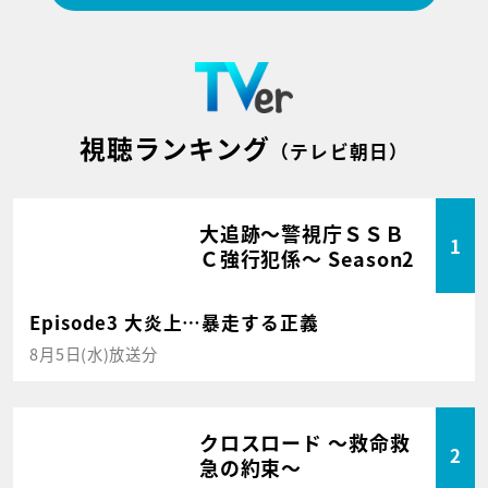
視聴ランキング
（テレビ朝日）
大追跡～警視庁ＳＳＢ
1
Ｃ強行犯係～ Season2
Episode3 大炎上…暴走する正義
8月5日(水)放送分
クロスロード ～救命救
2
急の約束～