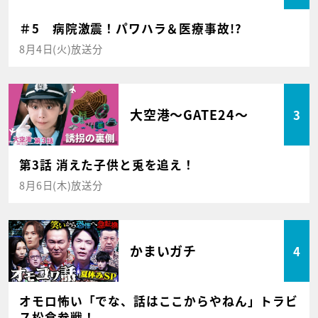
＃5 病院激震！パワハラ＆医療事故!?
8月4日(火)放送分
大空港～GATE24～
3
第3話 消えた子供と兎を追え！
8月6日(木)放送分
かまいガチ
4
オモロ怖い「でな、話はここからやねん」トラビ
ス松倉参戦！