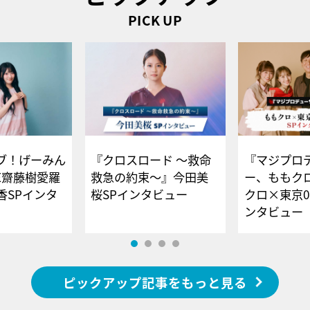
PICK UP
ブ！げーみん
『クロスロード ～救命
『マジプロ
E齋藤樹愛羅
救急の約束～』今田美
ー、ももク
香SPインタ
桜SPインタビュー
クロ×東京0
ンタビュー
ピックアップ記事をもっと見る