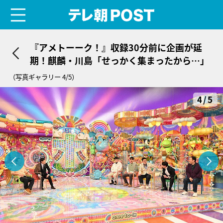
menu
テレ朝POST
『アメトーーク！』収録30分前に企画が延
期！麒麟・川島「せっかく集まったから…」
（写真ギャラリー 4/5）
4/5