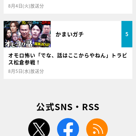
8月4日(火)放送分
かまいガチ
5
オモロ怖い「でな、話はここからやねん」トラビ
ス松倉参戦！
8月5日(水)放送分
公式SNS・RSS
twitter
facebook
rss