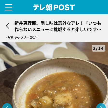
menu
テレ朝POST
新井恵理那、隠し味は意外なアレ！「いつも
作らないメニューに挑戦すると楽しいです
ね」
（写真ギャラリー 2/14）
2/14