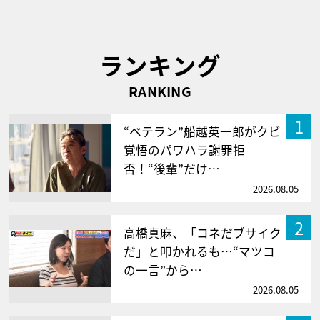
ランキング
RANKING
1
“ベテラン”船越英一郎がクビ
覚悟のパワハラ謝罪拒
否！“後輩”だけ…
2026.08.05
2
高橋真麻、「コネだブサイク
だ」と叩かれるも…“マツコ
の一言”から…
2026.08.05