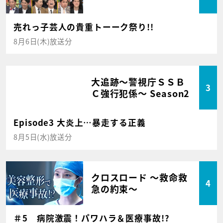
売れっ子芸人の貴重トーーク祭り!!
8月6日(木)放送分
大追跡～警視庁ＳＳＢ
3
Ｃ強行犯係～ Season2
Episode3 大炎上…暴走する正義
8月5日(水)放送分
クロスロード ～救命救
4
急の約束～
＃5 病院激震！パワハラ＆医療事故!?