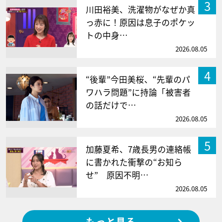
3
川田裕美、洗濯物がなぜか真
っ赤に！原因は息子のポケッ
トの中身…
2026.08.05
4
“後輩”今田美桜、“先輩のパ
ワハラ問題”に持論「被害者
の話だけで…
2026.08.05
5
加藤夏希、7歳長男の連絡帳
に書かれた衝撃の“お知ら
せ” 原因不明…
2026.08.05
もっと見る