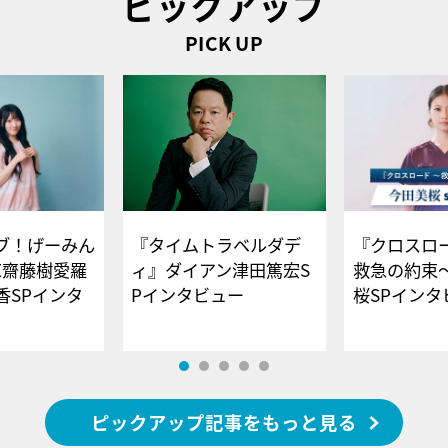
ピックアップ
PICK UP
ブ！げーみん
『タイムトラベルダデ
『クロスロー
E齋藤樹愛羅
ィ』ダイアン津田篤宏S
救急の約束
香SPインタ
Pインタビュー
桜SPイ
ピックアップ記事をもっと見る