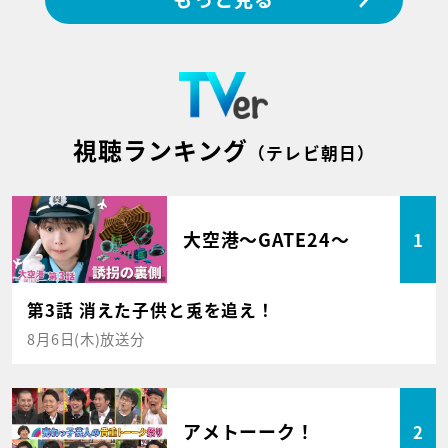
視聴ランキング
（テレビ朝日）
大空港～GATE24～
1
第3話 消えた子供と兎を追え！
8月6日(木)放送分
アメトーーク！
2