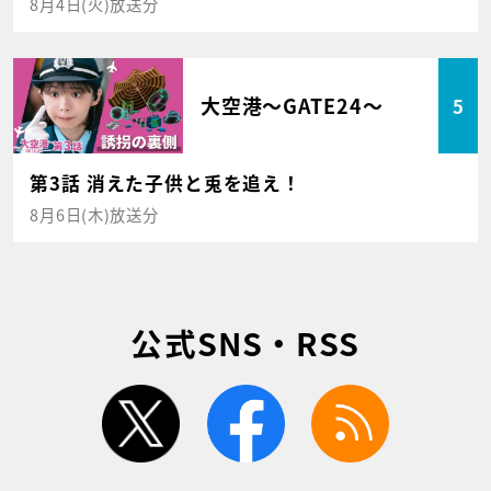
8月4日(火)放送分
大空港～GATE24～
5
第3話 消えた子供と兎を追え！
8月6日(木)放送分
公式SNS・RSS
twitter
facebook
rss