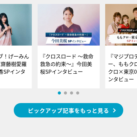
ブ！げーみん
『クロスロード ～救命
『マジプロ
E齋藤樹愛羅
救急の約束～』今田美
ー、ももク
香SPインタ
桜SPインタビュー
クロ×東京0
ンタビュー
ピックアップ記事をもっと見る