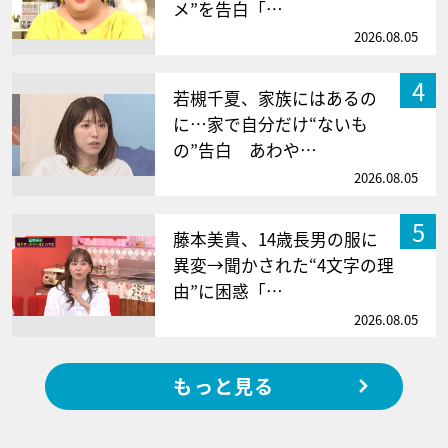
メ”を告白「…
2026.08.05
4
若槻千夏、家族にはあるの
に…家で自分だけ“ないも
の”告白 あわや…
2026.08.05
5
藤本美貴、14歳長男の服に
異変→聞かされた“4文字の理
由”に困惑「…
2026.08.05
もっと見る