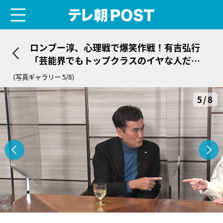
menu
テレ朝POST
ロンブー淳、心理戦で爆笑作戦！有吉弘行
「芸能界でもトップクラスのイヤな人だ
（笑）」
（写真ギャラリー 5/8）
5/8