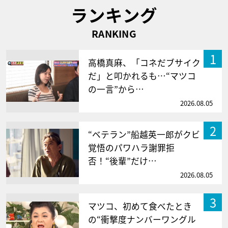
ランキング
RANKING
1
高橋真麻、「コネだブサイク
だ」と叩かれるも…“マツコ
の一言”から…
2026.08.05
2
“ベテラン”船越英一郎がクビ
覚悟のパワハラ謝罪拒
否！“後輩”だけ…
2026.08.05
3
マツコ、初めて食べたとき
の“衝撃度ナンバーワングル