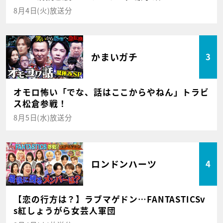
8月4日(火)放送分
かまいガチ
3
オモロ怖い「でな、話はここからやねん」トラビ
ス松倉参戦！
8月5日(水)放送分
ロンドンハーツ
4
【恋の行方は？】ラブマゲドン…FANTASTICSv
s紅しょうがら女芸人軍団