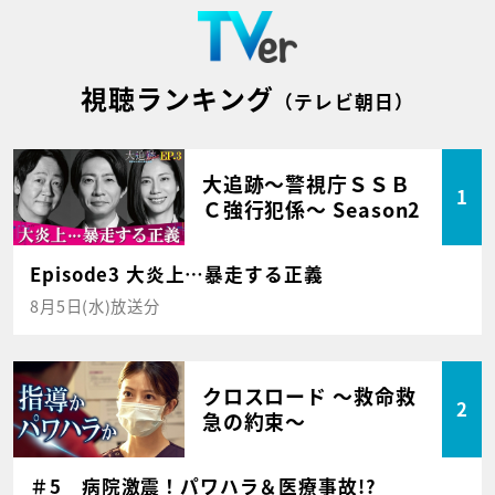
視聴ランキング
（テレビ朝日）
大追跡～警視庁ＳＳＢ
1
Ｃ強行犯係～ Season2
Episode3 大炎上…暴走する正義
8月5日(水)放送分
クロスロード ～救命救
2
急の約束～
＃5 病院激震！パワハラ＆医療事故!?