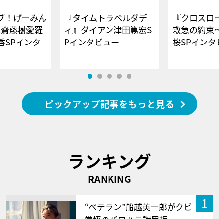
ブ！げーみん
『タイムトラベルダデ
『クロスロー
E齋藤樹愛羅
ィ』ダイアン津田篤宏S
救急の約束
香SPインタ
Pインタビュー
桜SPイ
ピックアップ記事をもっと見る
ランキング
RANKING
1
“ベテラン”船越英一郎がクビ