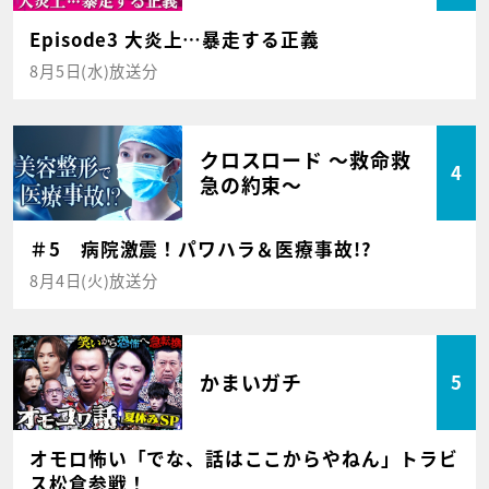
Episode3 大炎上…暴走する正義
8月5日(水)放送分
クロスロード ～救命救
4
急の約束～
＃5 病院激震！パワハラ＆医療事故!?
8月4日(火)放送分
かまいガチ
5
オモロ怖い「でな、話はここからやねん」トラビ
ス松倉参戦！