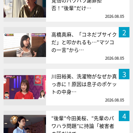
覚悟のパワハラ謝罪拒
否！“後輩”だけ…
2026.08.05
2
高橋真麻、「コネだブサイク
だ」と叩かれるも…“マツコ
の一言”から…
2026.08.05
3
川田裕美、洗濯物がなぜか真
っ赤に！原因は息子のポケッ
トの中身…
2026.08.05
4
“後輩”今田美桜、“先輩のパ
ワハラ問題”に持論「被害者