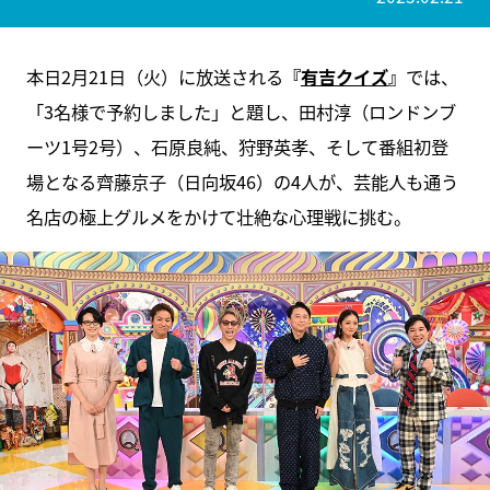
本日2月21日（火）に放送される
『
有吉クイズ
』
では、
「3名様で予約しました」と題し、田村淳（ロンドンブ
ーツ1号2号）、石原良純、狩野英孝、そして番組初登
場となる齊藤京子（日向坂46）の4人が、芸能人も通う
名店の極上グルメをかけて壮絶な心理戦に挑む。