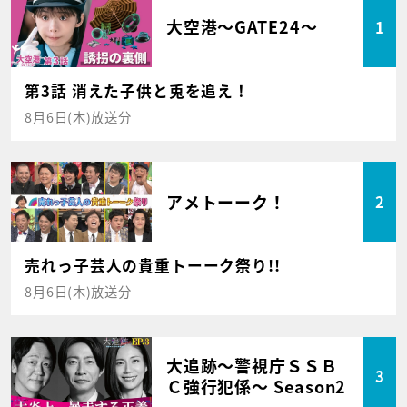
大空港～GATE24～
1
第3話 消えた子供と兎を追え！
8月6日(木)放送分
アメトーーク！
2
売れっ子芸人の貴重トーーク祭り!!
8月6日(木)放送分
大追跡～警視庁ＳＳＢ
3
Ｃ強行犯係～ Season2