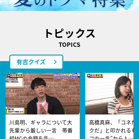
トピックス
TOPICS
有吉クイズ
川島明、ギャラについて大
高橋真麻、「コネだ
先輩から厳しい一言 帯番
クだ」と叩かれるも
組MCの金額を告…
コの一言”から人…