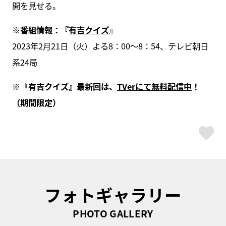
開を見せる。
※番組情報：『
有吉クイズ
』
2023年2月21日（火）よる8：00～8：54、テレビ朝日
系24局
※『有吉クイズ』最新回は、
TVerにて無料配信中
！
（期間限定）
ス
フォトギャラリー
PHOTO GALLERY