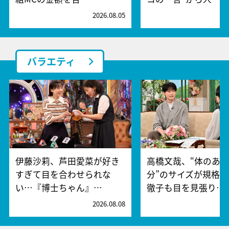
2026.08.05
2
バラエティ
伊藤沙莉、芦田愛菜が好き
高橋文哉、“体のあ
すぎて目を合わせられな
分”のサイズが規格
い…『博士ちゃん』…
徹子も目を見張り…
2026.08.08
2